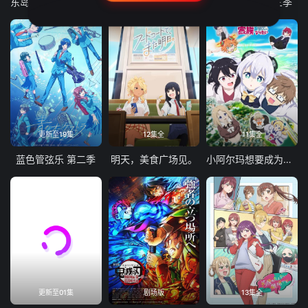
东岛丹三郎想成为假面骑士
古诺希亚
致不灭的你 第三季
更新至19集
12集全
11集全
蓝色管弦乐 第二季
明天，美食广场见。
小阿尔玛想要成为家人
更新至01集
剧场版
13集全