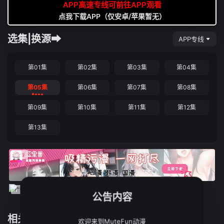
APP高速专线可前往APP观看
点我下载APP（仅安卓/苹果暂无）
选集|换源➡
APP专线
第01集
第02集
第03集
第04集
第05集
第06集
第07集
第08集
第09集
第10集
第11集
第12集
第13集
公告内容
相关推荐
欢迎来到MuteFun动漫