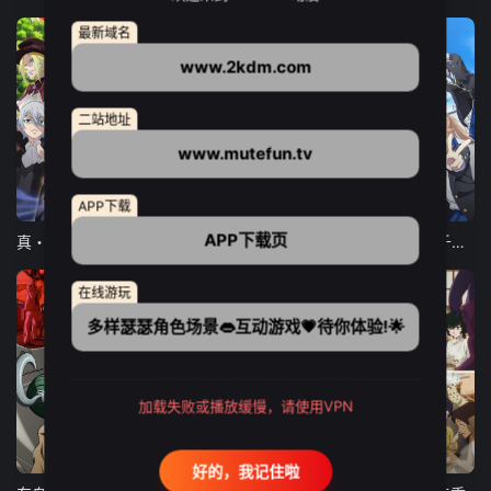
最新域名
www.2kdm.com
二站地址
www.mutefun.tv
12集全
12集全
13集全
APP下载
APP下载页
真・进化果 实不知不觉踏上胜利的人生
东京猫猫 NEW～♡
弹珠汽水瓶里的千岁同学
在线游玩
多样瑟瑟角色场景👄互动游戏💗待你体验!🌟
加载失败或播放缓慢，请使用VPN
24集全
更新至21集
更新至18集
好的，我记住啦