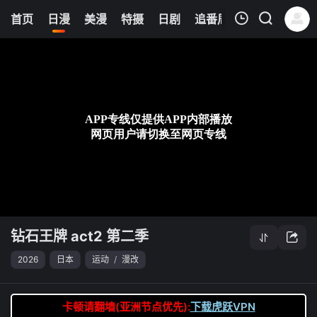
6
首页
日漫
美漫
特摄
日剧
追番周表
今日更新
我的观影记录
钻石王牌 act2 第二季
第05集
清空
钻石王牌 act2 第二季
2026
日本
运动
/
漫改
卡顿请翻墙(亚洲节点优先):
下载虎跃VPN