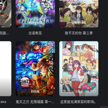
更新至21集
更新至18集
东岛丹三郎想成为假面骑士
古诺希亚
致不灭的你 第三季
剧场版
13集全
Fake
鬼灭之刃 无限城篇 第一章 猗窝座再袭
这里是充满笑容的职场。