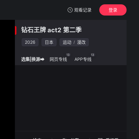
观看记录
登录
我的观影记录
钻石王牌 act2 第二季
钻石王牌 act2 第二季
2026
日本
运动
漫改
/
清空
13
13
选集|换源➡
网页专线
APP专线
钻石王牌 act2 第二季 -
手机扫一扫继续看