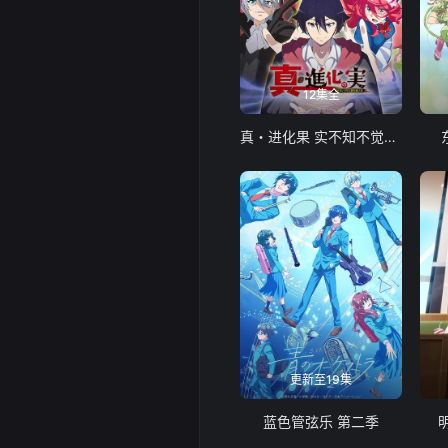
12集全
真・进化果 实不知不觉踏上胜利的人生
更新至19集
蓝色管弦乐 第二季