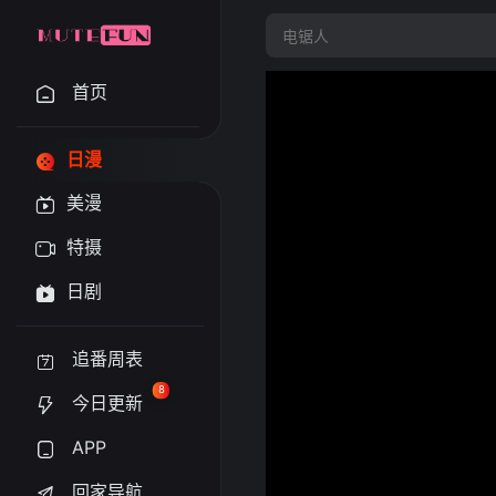
首页
日漫
美漫
特摄
日剧
追番周表
8
今日更新
APP
回家导航