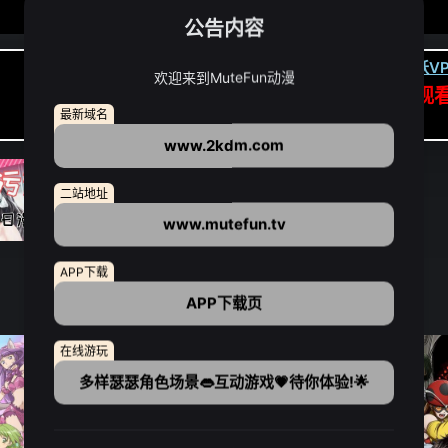
公告内容
卡顿请翻墙(亚洲节点优先):
下载虎跃VP
欢迎来到MuteFun动漫
APP高速专线可前往APP观
最新域名
点我下载APP（仅安卓/苹果暂无）
www.2kdm.com
二站地址
www.mutefun.tv
APP下载
APP下载页
在线游玩
多样瑟瑟角色场景👄互动游戏💗待你体验!🌟