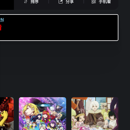
排序
分享
手机看
N
看