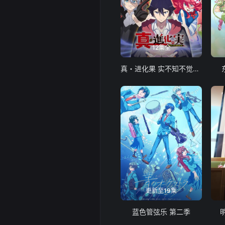
12集全
真・进化果 实不知不觉踏上胜利的人生
更新至19集
蓝色管弦乐 第二季