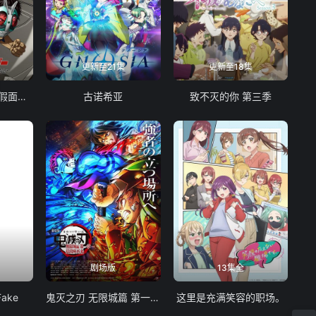
更新至21集
更新至18集
东岛丹三郎想成为假面骑士
古诺希亚
致不灭的你 第三季
剧场版
13集全
Fake
鬼灭之刃 无限城篇 第一章 猗窝座再袭
这里是充满笑容的职场。