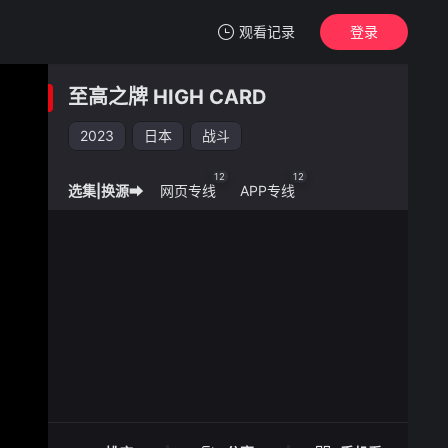
观看记录
登录
我的观影记录
至高之牌 HIGH CARD
至高之牌 HIGH CARD
2023
日本
战斗
清空
12
12
选集|换源➡
网页专线
APP专线
至高之牌 HIGH CARD -
手机扫一扫继续看