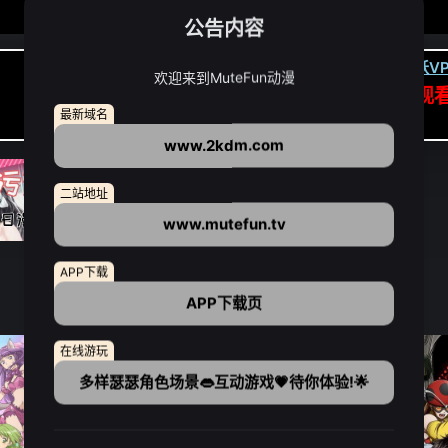
公告内容
卡顿请翻墙(亚洲节点优先):
下载虎跃VP
欢迎来到MuteFun动漫
APP高速专线可前往APP观
最新域名
点我下载APP（仅安卓/苹果暂无）
www.2kdm.com
二站地址
www.mutefun.tv
APP下载
APP下载页
在线游玩
多样瑟瑟角色场景👄互动游戏💗待你体验!🌟