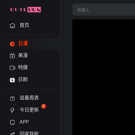
首页
日漫
美漫
特摄
日剧
追番周表
6
今日更新
APP
回家导航