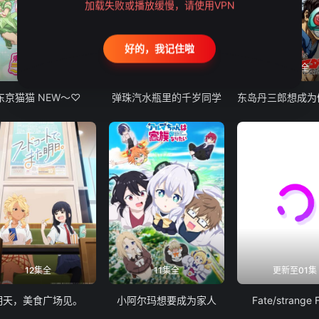
加载失败或播放缓慢，请使用VPN
好的，我记住啦
12集全
13集全
24集全
东京猫猫 NEW～♡
弹珠汽水瓶里的千岁同学
12集全
11集全
更新至01集
明天，美食广场见。
小阿尔玛想要成为家人
Fate/strange 