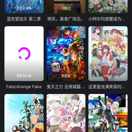
更新至19集
12集全
11集全
蓝色管弦乐 第二季
明天，美食广场见。
小阿尔玛想要成为家人
更新至01集
剧场版
13集全
Fate/strange Fake
鬼灭之刃 无限城篇 第一章 猗窝座再袭
这里是充满笑容的职场。