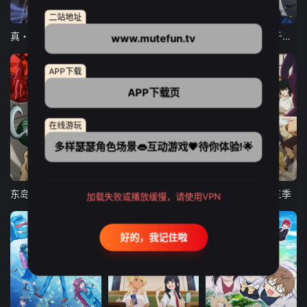
12集全
12集全
13集全
二站地址
真・进化果 实不知不觉踏上胜利的人生
东京猫猫 NEW～♡
弹珠汽水瓶里的千岁同学
www.mutefun.tv
APP下载
APP下载页
在线游玩
多样瑟瑟角色场景👄互动游戏💗待你体验!🌟
24集全
更新至21集
更新至18集
东岛丹三郎想成为假面骑士
古诺希亚
致不灭的你 第三季
加载失败或播放缓慢，请使用VPN
好的，我记住啦