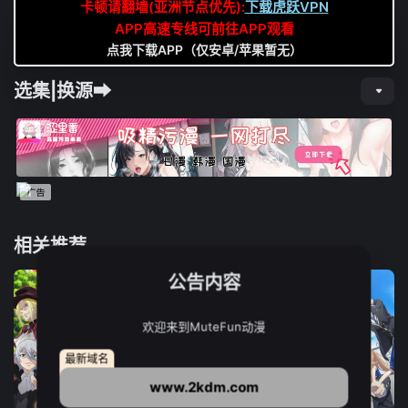
卡顿请翻墙(亚洲节点优先):
下载虎跃VPN
APP高速专线可前往APP观看
点我下载APP（仅安卓/苹果暂无）
选集|换源➡
相关推荐
公告内容
欢迎来到MuteFun动漫
最新域名
www.2kdm.com