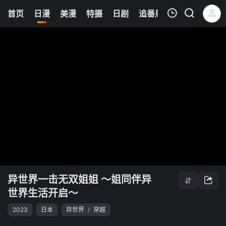
0
首页
日漫
美漫
特摄
日剧
追番周表
今日更新
我的观影记录
异世界一击无双姐姐 ～姐同伴异世界生活开启～
清空
异世界一击无双姐姐 ～姐同伴异
世界生活开启～
2023
日本
异世界
/
穿越