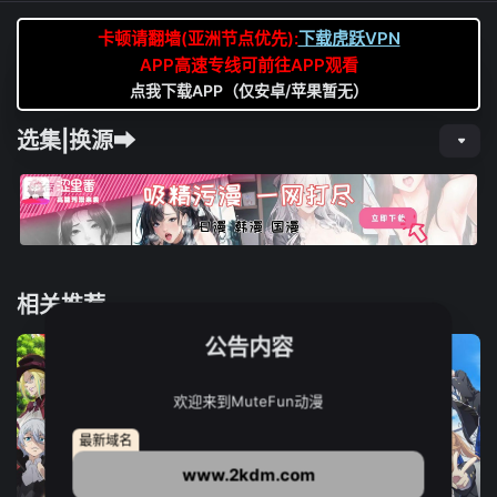
卡顿请翻墙(亚洲节点优先):
下载虎跃VPN
APP高速专线可前往APP观看
点我下载APP（仅安卓/苹果暂无）
选集|换源➡
相关推荐
公告内容
欢迎来到MuteFun动漫
最新域名
www.2kdm.com