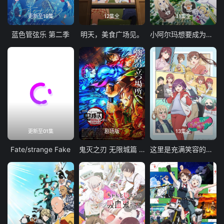
更新至19集
12集全
11集全
蓝色管弦乐 第二季
明天，美食广场见。
小阿尔玛想要成为家人
更新至01集
剧场版
13集全
Fate/strange Fake
鬼灭之刃 无限城篇 第一章 猗窝座再袭
这里是充满笑容的职场。