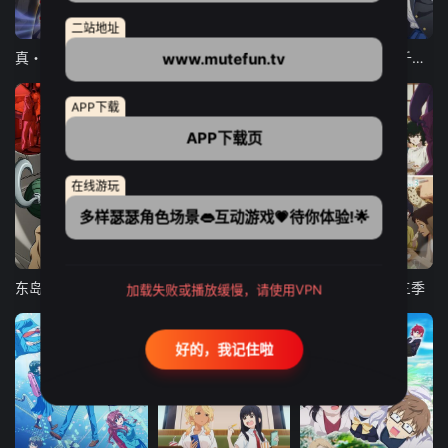
12集全
12集全
13集全
二站地址
www.mutefun.tv
真・进化果 实不知不觉踏上胜利的人生
东京猫猫 NEW～♡
弹珠汽水瓶里的千岁同学
APP下载
APP下载页
在线游玩
多样瑟瑟角色场景👄互动游戏💗待你体验!🌟
24集全
更新至21集
更新至18集
东岛丹三郎想成为假面骑士
古诺希亚
致不灭的你 第三季
加载失败或播放缓慢，请使用VPN
好的，我记住啦