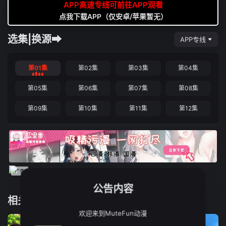
APP高速专线可前往APP观看
点我下载APP（仅安卓/苹果暂无）
选集|换源➡
APP专线
第01集
第02集
第03集
第04集
第05集
第06集
第07集
第08集
第09集
第10集
第11集
第12集
公告内容
相关推荐
欢迎来到MuteFun动漫