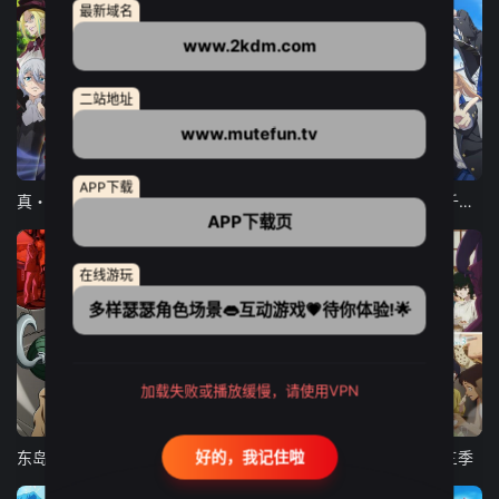
最新域名
www.2kdm.com
二站地址
www.mutefun.tv
12集全
12集全
13集全
APP下载
真・进化果 实不知不觉踏上胜利的人生
东京猫猫 NEW～♡
弹珠汽水瓶里的千岁同学
APP下载页
在线游玩
多样瑟瑟角色场景👄互动游戏💗待你体验!🌟
加载失败或播放缓慢，请使用VPN
24集全
更新至21集
更新至18集
好的，我记住啦
东岛丹三郎想成为假面骑士
古诺希亚
致不灭的你 第三季