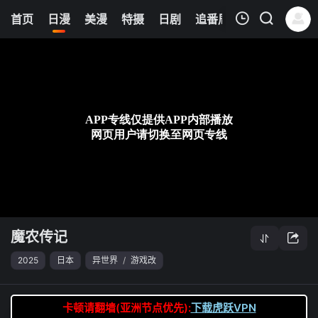
6
首页
日漫
美漫
特摄
日剧
追番周表
今日更新
我的观影记录
魔农传记
第01集
清空
魔农传记
2025
日本
异世界
/
游戏改
卡顿请翻墙(亚洲节点优先):
下载虎跃VPN