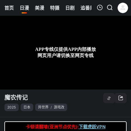
0
首页
日漫
美漫
特摄
日剧
追番周表
今日更新
我的观影记录
魔农传记
第02集
清空
魔农传记
2025
日本
异世界
/
游戏改
卡顿请翻墙(亚洲节点优先):
下载虎跃VPN