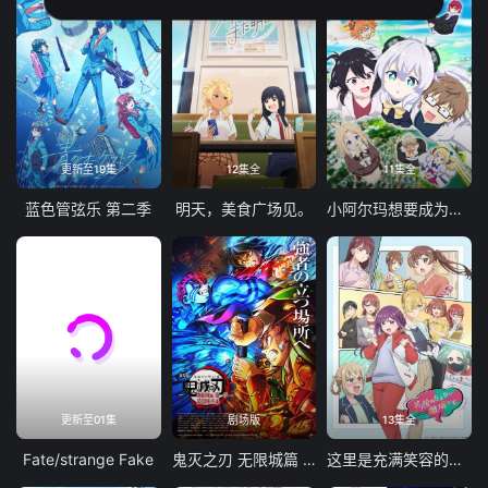
更新至19集
12集全
11集全
蓝色管弦乐 第二季
明天，美食广场见。
小阿尔玛想要成为家人
更新至01集
剧场版
13集全
Fate/strange Fake
鬼灭之刃 无限城篇 第一章 猗窝座再袭
这里是充满笑容的职场。