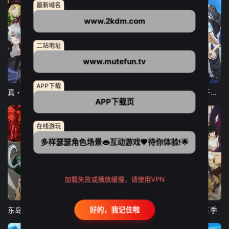
最新域名
www.2kdm.com
二站地址
www.mutefun.tv
12集全
12集全
13集全
APP下载
真・进化果 实不知不觉踏上胜利的人生
东京猫猫 NEW～♡
弹珠汽水瓶里的千岁同学
APP下载页
在线游玩
多样瑟瑟角色场景👄互动游戏💗待你体验!🌟
加载失败或播放缓慢，请使用VPN
24集全
更新至21集
更新至18集
好的，我记住啦
东岛丹三郎想成为假面骑士
古诺希亚
致不灭的你 第三季