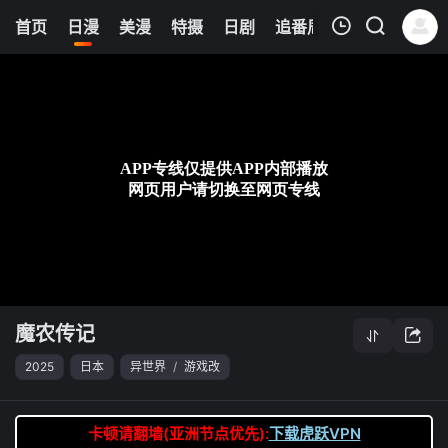
0
首页
日漫
美漫
特摄
日剧
追番周表
今日更新
我的观影记录
魔农传记
第09集
清空
魔农传记
2025
日本
异世界
/
游戏改
卡顿请翻墙(亚洲节点优先):
下载虎跃VPN