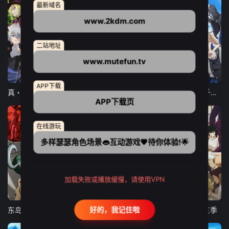
最新域名
www.2kdm.com
二站地址
www.mutefun.tv
12集全
12集全
13集全
APP下载
真・进化果 实不知不觉踏上胜利的人生
东京猫猫 NEW～♡
弹珠汽水瓶里的千岁同学
APP下载页
在线游玩
多样瑟瑟角色场景👄互动游戏💗待你体验!🌟
加载失败或播放缓慢，请使用VPN
24集全
更新至21集
更新至18集
好的，我记住啦
东岛丹三郎想成为假面骑士
古诺希亚
致不灭的你 第三季