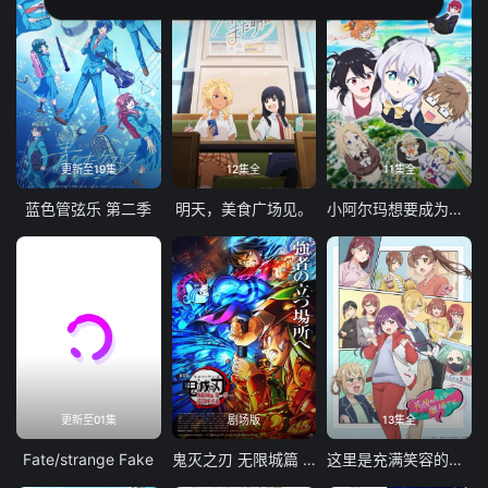
更新至19集
12集全
11集全
蓝色管弦乐 第二季
明天，美食广场见。
小阿尔玛想要成为家人
更新至01集
剧场版
13集全
Fate/strange Fake
鬼灭之刃 无限城篇 第一章 猗窝座再袭
这里是充满笑容的职场。