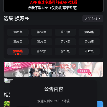
APP高速专线可前往APP观看
点我下载APP（仅安卓/苹果暂无）
选集|换源➡
APP专线
第01集
第02集
第03集
第04集
第05集
第06集
第07集
第08集
第09集
第10集
第11集
第12集
公告内容
相关推荐
欢迎来到MuteFun动漫