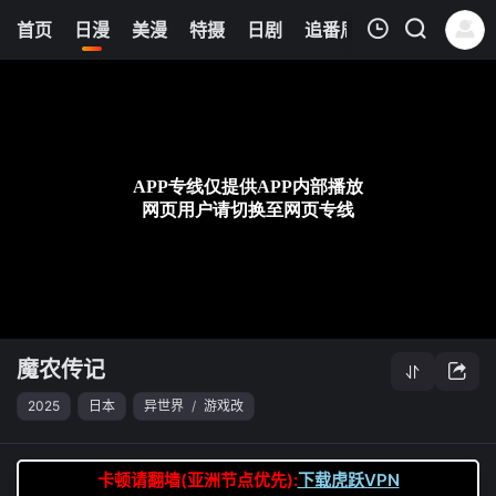
6
首页
日漫
美漫
特摄
日剧
追番周表
今日更新
我的观影记录
魔农传记
第04集
清空
魔农传记
2025
日本
异世界
/
游戏改
卡顿请翻墙(亚洲节点优先):
下载虎跃VPN