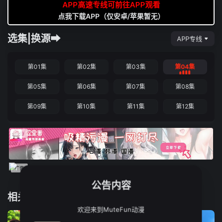
APP高速专线可前往APP观看
点我下载APP（仅安卓/苹果暂无）
选集|换源➡
APP专线
第01集
第02集
第03集
第04集
第05集
第06集
第07集
第08集
第09集
第10集
第11集
第12集
公告内容
相关推荐
欢迎来到MuteFun动漫