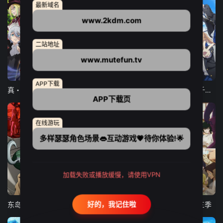
最新域名
www.2kdm.com
二站地址
www.mutefun.tv
12集全
12集全
13集全
APP下载
真・进化果 实不知不觉踏上胜利的人生
东京猫猫 NEW～♡
弹珠汽水瓶里的千岁同学
APP下载页
在线游玩
多样瑟瑟角色场景👄互动游戏💗待你体验!🌟
加载失败或播放缓慢，请使用VPN
24集全
更新至21集
更新至18集
好的，我记住啦
东岛丹三郎想成为假面骑士
古诺希亚
致不灭的你 第三季