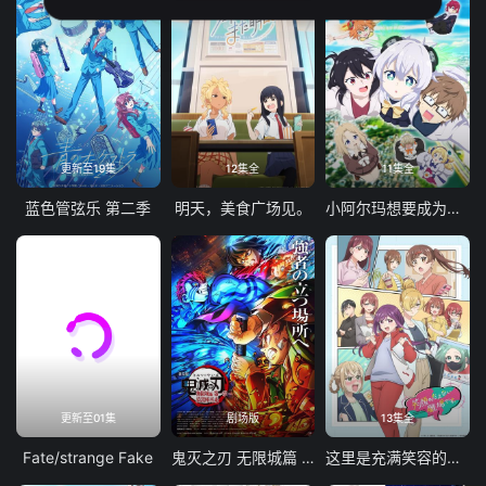
更新至19集
12集全
11集全
蓝色管弦乐 第二季
明天，美食广场见。
小阿尔玛想要成为家人
更新至01集
剧场版
13集全
Fate/strange Fake
鬼灭之刃 无限城篇 第一章 猗窝座再袭
这里是充满笑容的职场。