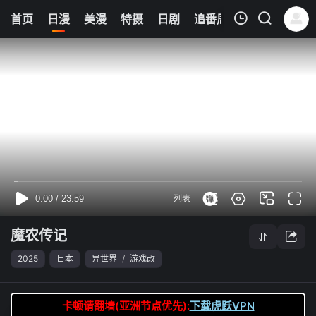
0
首页
日漫
美漫
特摄
日剧
追番周表
今日更新
我的观影记录
魔农传记
第12集
清空
魔农传记
2025
日本
异世界
/
游戏改
卡顿请翻墙(亚洲节点优先):
下载虎跃VPN