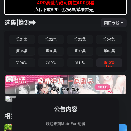
APP高速专线可前往APP观看
点我下载APP（仅安卓/苹果暂无）
选集|换源➡
网页专线
第01集
第02集
第03集
第04集
第05集
第06集
第07集
第08集
第09集
第10集
第11集
第12集
公告内容
相关推荐
欢迎来到MuteFun动漫