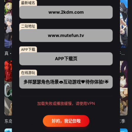
最新域名
www.2kdm.com
二站地址
www.mutefun.tv
12集全
12集全
13集全
APP下载
真・进化果 实不知不觉踏上胜利的人生
东京猫猫 NEW～♡
弹珠汽水瓶里的千岁同学
APP下载页
在线游玩
多样瑟瑟角色场景👄互动游戏💗待你体验!🌟
加载失败或播放缓慢，请使用VPN
24集全
更新至21集
更新至18集
好的，我记住啦
东岛丹三郎想成为假面骑士
古诺希亚
致不灭的你 第三季