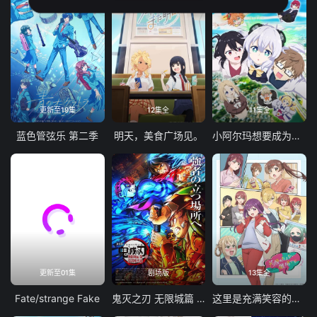
更新至19集
12集全
11集全
蓝色管弦乐 第二季
明天，美食广场见。
小阿尔玛想要成为家人
更新至01集
剧场版
13集全
Fate/strange Fake
鬼灭之刃 无限城篇 第一章 猗窝座再袭
这里是充满笑容的职场。