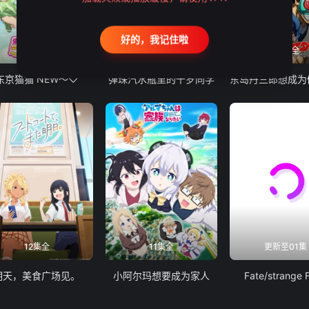
好的，我记住啦
12集全
13集全
24集全
东京猫猫 NEW～♡
弹珠汽水瓶里的千岁同学
12集全
11集全
更新至01集
明天，美食广场见。
小阿尔玛想要成为家人
Fate/strange 