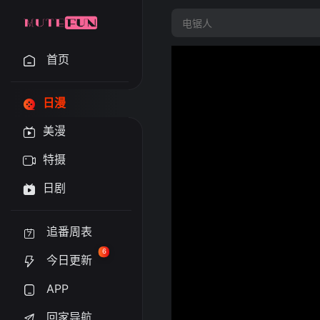
首页
日漫
美漫
特摄
日剧
追番周表
6
今日更新
APP
回家导航