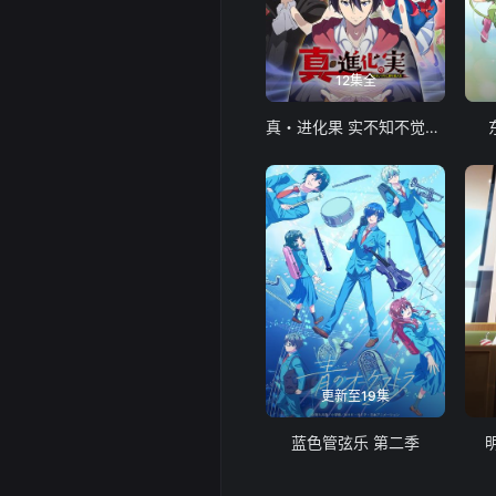
12集全
真・进化果 实不知不觉踏上胜利的人生
更新至19集
蓝色管弦乐 第二季