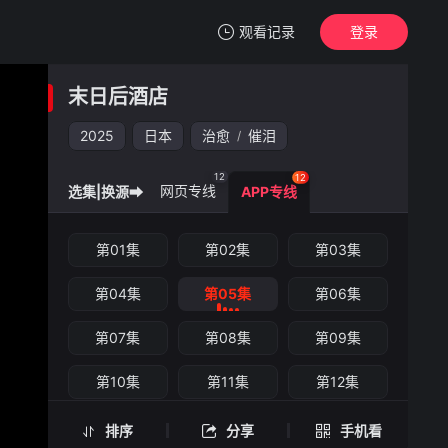
观看记录
登录
我的观影记录
末日后酒店
末日后酒店
第05集
2025
日本
治愈
催泪
/
清空
12
12
网页专线
选集|换源➡
APP专线
末日后酒店 -第05集
第01集
第02集
第03集
手机扫一扫继续看
第04集
第05集
第06集
第07集
第08集
第09集
第10集
第11集
第12集
排序
分享
手机看