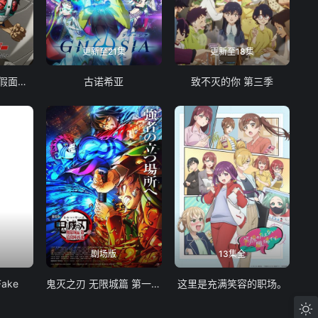
更新至21集
更新至18集
东岛丹三郎想成为假面骑士
古诺希亚
致不灭的你 第三季
剧场版
13集全
Fake
鬼灭之刃 无限城篇 第一章 猗窝座再袭
这里是充满笑容的职场。