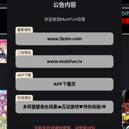
公告内容
卡顿请翻墙(亚洲节点优先):
下载虎跃VP
欢迎来到MuteFun动漫
APP高速专线可前往APP观
点我下载APP（仅安卓/苹果暂无）
最新域名
www.2kdm.com
二站地址
www.mutefun.tv
APP下载
APP下载页
在线游玩
多样瑟瑟角色场景👄互动游戏💗待你体验!🌟
加载失败或播放缓慢，请使用VPN