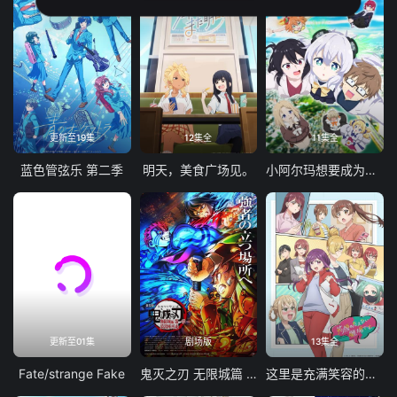
更新至19集
12集全
11集全
蓝色管弦乐 第二季
明天，美食广场见。
小阿尔玛想要成为家人
更新至01集
剧场版
13集全
Fate/strange Fake
鬼灭之刃 无限城篇 第一章 猗窝座再袭
这里是充满笑容的职场。