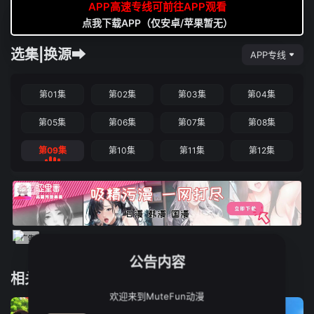
APP高速专线可前往APP观看
点我下载APP（仅安卓/苹果暂无）
选集|换源➡
APP专线
第01集
第02集
第03集
第04集
第05集
第06集
第07集
第08集
第09集
第10集
第11集
第12集
公告内容
相关推荐
欢迎来到MuteFun动漫