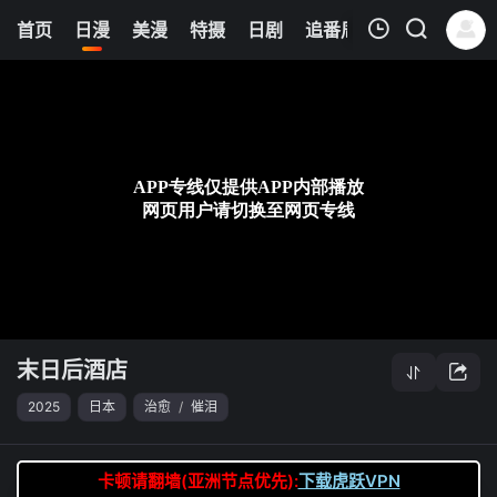
8
首页
日漫
美漫
特摄
日剧
追番周表
今日更新
我的观影记录
末日后酒店
第09集
清空
末日后酒店
2025
日本
治愈
/
催泪
卡顿请翻墙(亚洲节点优先):
下载虎跃VPN