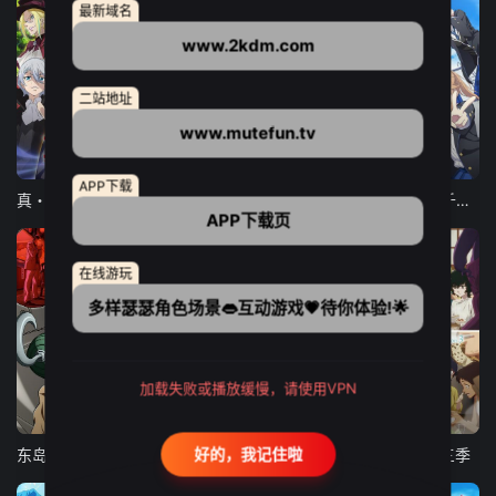
最新域名
www.2kdm.com
二站地址
www.mutefun.tv
12集全
12集全
13集全
APP下载
真・进化果 实不知不觉踏上胜利的人生
东京猫猫 NEW～♡
弹珠汽水瓶里的千岁同学
APP下载页
在线游玩
多样瑟瑟角色场景👄互动游戏💗待你体验!🌟
加载失败或播放缓慢，请使用VPN
24集全
更新至21集
更新至18集
好的，我记住啦
东岛丹三郎想成为假面骑士
古诺希亚
致不灭的你 第三季