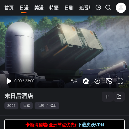
0
首页
日漫
美漫
特摄
日剧
追番周表
今日更新
我的观影记录
末日后酒店
第08集
清空
末日后酒店
2025
日本
治愈
/
催泪
卡顿请翻墙(亚洲节点优先):
下载虎跃VPN