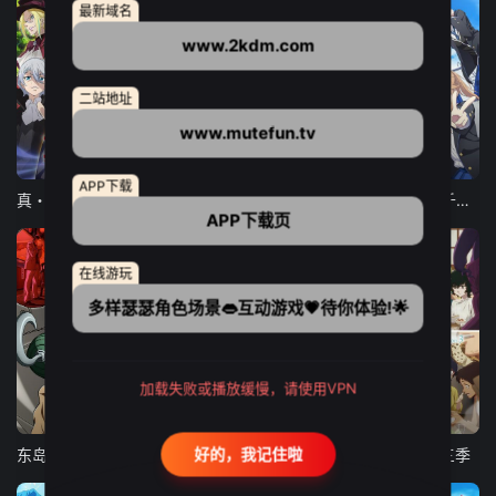
最新域名
www.2kdm.com
二站地址
www.mutefun.tv
12集全
12集全
13集全
APP下载
真・进化果 实不知不觉踏上胜利的人生
东京猫猫 NEW～♡
弹珠汽水瓶里的千岁同学
APP下载页
在线游玩
多样瑟瑟角色场景👄互动游戏💗待你体验!🌟
加载失败或播放缓慢，请使用VPN
24集全
更新至21集
更新至18集
好的，我记住啦
东岛丹三郎想成为假面骑士
古诺希亚
致不灭的你 第三季