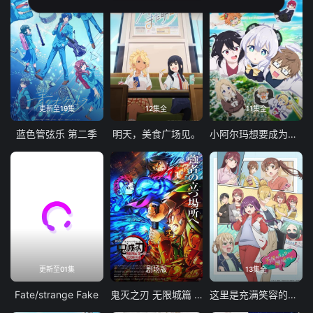
更新至19集
12集全
11集全
蓝色管弦乐 第二季
明天，美食广场见。
小阿尔玛想要成为家人
更新至01集
剧场版
13集全
Fate/strange Fake
鬼灭之刃 无限城篇 第一章 猗窝座再袭
这里是充满笑容的职场。