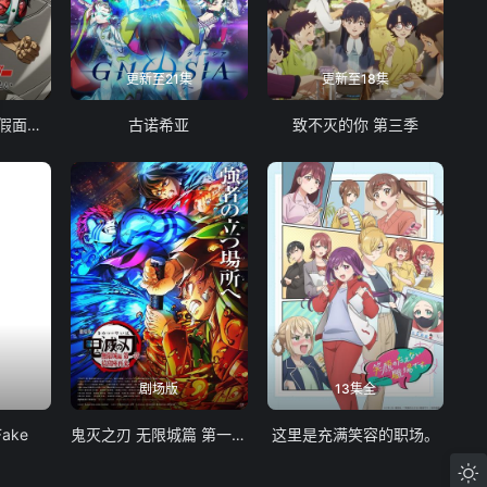
更新至21集
更新至18集
东岛丹三郎想成为假面骑士
古诺希亚
致不灭的你 第三季
剧场版
13集全
Fake
鬼灭之刃 无限城篇 第一章 猗窝座再袭
这里是充满笑容的职场。