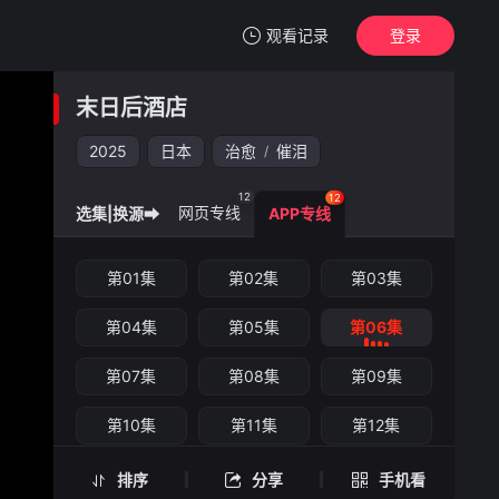
观看记录
登录
我的观影记录
末日后酒店
末日后酒店
第06集
2025
日本
治愈
催泪
/
清空
12
12
网页专线
选集|换源➡
APP专线
末日后酒店 -第06集
第01集
第02集
第03集
手机扫一扫继续看
第04集
第05集
第06集
第07集
第08集
第09集
第10集
第11集
第12集
排序
分享
手机看