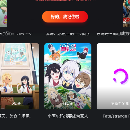
好的，我记住啦
12集全
13集全
24集全
东京猫猫 NEW～♡
弹珠汽水瓶里的千岁同学
12集全
11集全
更新至01集
明天，美食广场见。
小阿尔玛想要成为家人
Fate/strange 