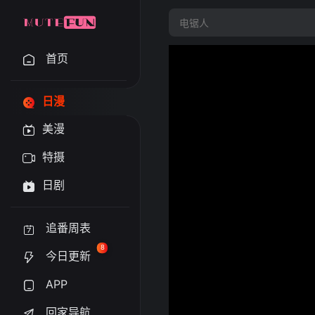
首页
日漫
美漫
特摄
日剧
追番周表
8
今日更新
APP
回家导航