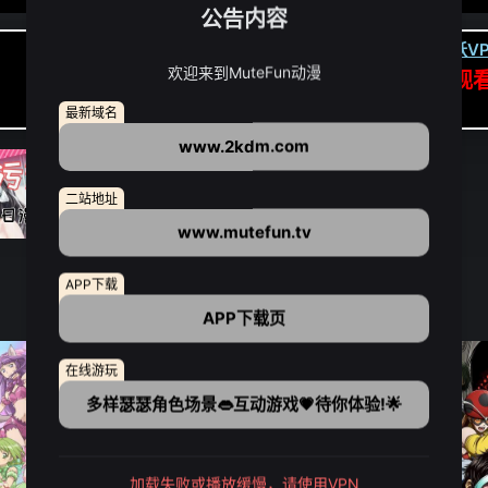
公告内容
卡顿请翻墙(亚洲节点优先):
下载虎跃VP
欢迎来到MuteFun动漫
APP高速专线可前往APP观
点我下载APP（仅安卓/苹果暂无）
最新域名
www.2kdm.com
二站地址
www.mutefun.tv
APP下载
APP下载页
在线游玩
多样瑟瑟角色场景👄互动游戏💗待你体验!🌟
加载失败或播放缓慢，请使用VPN