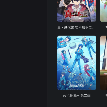
12集全
真・进化果 实不知不觉踏上胜利的人生
更新至19集
蓝色管弦乐 第二季