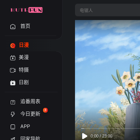
首页
日漫
美漫
特摄
日剧
追番周表
8
今日更新
APP
回家导航