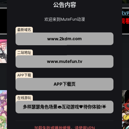
公告内容
卡顿请翻墙(亚洲节点优先):
下载虎跃VP
欢迎来到MuteFun动漫
APP高速专线可前往APP观
点我下载APP（仅安卓/苹果暂无）
最新域名
www.2kdm.com
二站地址
www.mutefun.tv
APP下载
APP下载页
在线游玩
多样瑟瑟角色场景👄互动游戏💗待你体验!🌟
加载失败或播放缓慢，请使用VPN