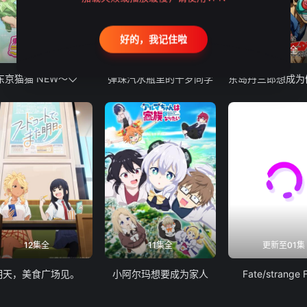
好的，我记住啦
12集全
13集全
24集全
东京猫猫 NEW～♡
弹珠汽水瓶里的千岁同学
12集全
11集全
更新至01集
明天，美食广场见。
小阿尔玛想要成为家人
Fate/strange 