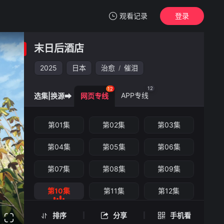
观看记录
登录
我的观影记录
末日后酒店
末日后酒店
第10集
2025
日本
治愈
催泪
/
清空
12
12
APP专线
选集|换源➡
网页专线
末日后酒店 -第10集
第01集
第02集
第03集
手机扫一扫继续看
第04集
第05集
第06集
第07集
第08集
第09集
第10集
第11集
第12集
排序
分享
手机看