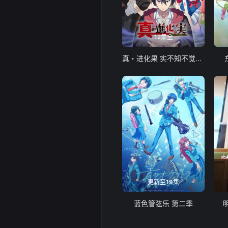
12集全
真・进化果 实不知不觉踏上胜利的人生
更新至19集
蓝色管弦乐 第二季