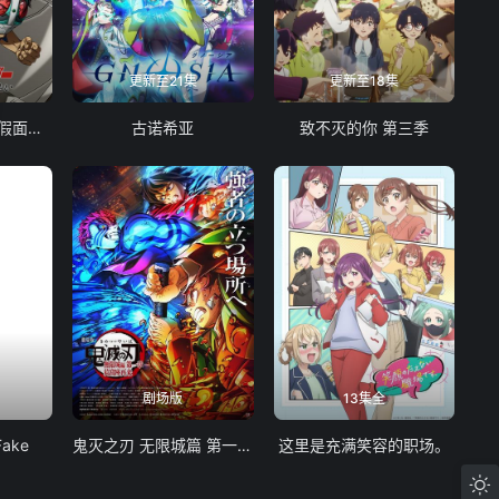
更新至21集
更新至18集
东岛丹三郎想成为假面骑士
古诺希亚
致不灭的你 第三季
剧场版
13集全
Fake
鬼灭之刃 无限城篇 第一章 猗窝座再袭
这里是充满笑容的职场。