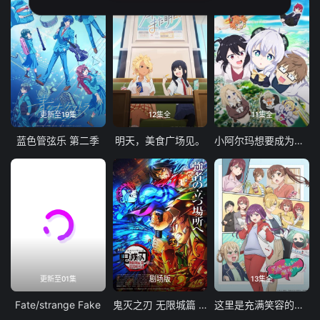
更新至19集
12集全
11集全
蓝色管弦乐 第二季
明天，美食广场见。
小阿尔玛想要成为家人
更新至01集
剧场版
13集全
Fate/strange Fake
鬼灭之刃 无限城篇 第一章 猗窝座再袭
这里是充满笑容的职场。