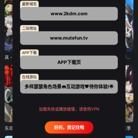
最新域名
www.2kdm.com
二站地址
www.mutefun.tv
12集全
12集全
13集全
APP下载
真・进化果 实不知不觉踏上胜利的人生
东京猫猫 NEW～♡
弹珠汽水瓶里的千岁同学
APP下载页
在线游玩
多样瑟瑟角色场景👄互动游戏💗待你体验!🌟
加载失败或播放缓慢，请使用VPN
24集全
更新至21集
更新至18集
好的，我记住啦
东岛丹三郎想成为假面骑士
古诺希亚
致不灭的你 第三季