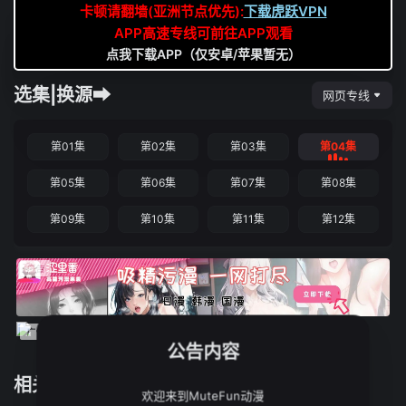
卡顿请翻墙(亚洲节点优先):
下载虎跃VPN
APP高速专线可前往APP观看
点我下载APP（仅安卓/苹果暂无）
选集|换源➡
网页专线
第01集
第02集
第03集
第04集
第05集
第06集
第07集
第08集
第09集
第10集
第11集
第12集
公告内容
相关推荐
欢迎来到MuteFun动漫