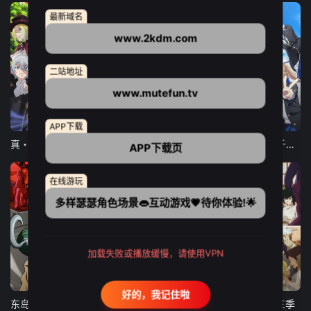
最新域名
www.2kdm.com
二站地址
www.mutefun.tv
12集全
12集全
13集全
APP下载
真・进化果 实不知不觉踏上胜利的人生
东京猫猫 NEW～♡
弹珠汽水瓶里的千岁同学
APP下载页
在线游玩
多样瑟瑟角色场景👄互动游戏💗待你体验!🌟
加载失败或播放缓慢，请使用VPN
24集全
更新至21集
更新至18集
好的，我记住啦
东岛丹三郎想成为假面骑士
古诺希亚
致不灭的你 第三季