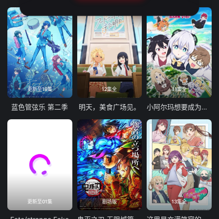
更新至19集
12集全
11集全
蓝色管弦乐 第二季
明天，美食广场见。
小阿尔玛想要成为家人
更新至01集
剧场版
13集全