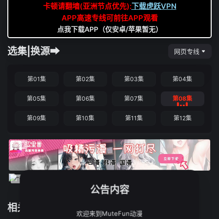
卡顿请翻墙(亚洲节点优先):
下载虎跃VPN
APP高速专线可前往APP观看
点我下载APP（仅安卓/苹果暂无）
选集|换源➡
网页专线
第01集
第02集
第03集
第04集
第05集
第06集
第07集
第08集
第09集
第10集
第11集
第12集
公告内容
相关推荐
欢迎来到MuteFun动漫