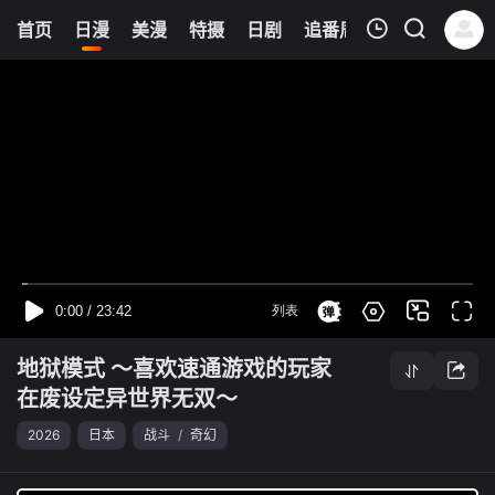
0
首页
日漫
美漫
特摄
日剧
追番周表
今日更新
我的观影记录
地狱模式 ～喜欢速通游戏的玩家在废设定异世界无双～
第08集
清空
地狱模式 ～喜欢速通游戏的玩家
在废设定异世界无双～
2026
日本
战斗
/
奇幻