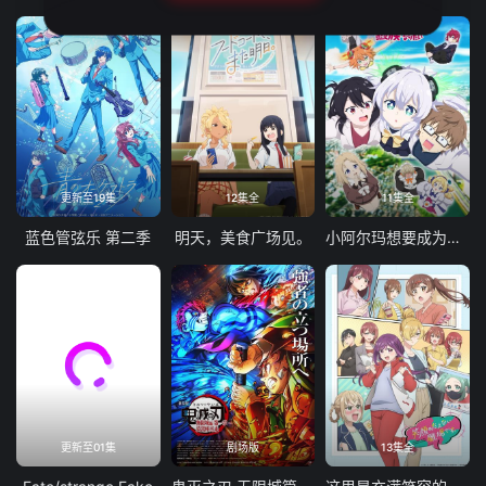
更新至19集
12集全
11集全
蓝色管弦乐 第二季
明天，美食广场见。
小阿尔玛想要成为家人
更新至01集
剧场版
13集全