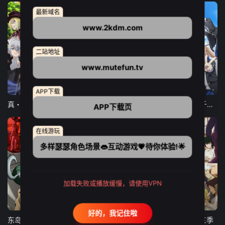
最新域名
www.2kdm.com
二站地址
www.mutefun.tv
12集全
12集全
13集全
APP下载
真・进化果 实不知不觉踏上胜利的人生
东京猫猫 NEW～♡
弹珠汽水瓶里的千岁同学
APP下载页
在线游玩
多样瑟瑟角色场景👄互动游戏💗待你体验!🌟
加载失败或播放缓慢，请使用VPN
24集全
更新至21集
更新至18集
好的，我记住啦
东岛丹三郎想成为假面骑士
古诺希亚
致不灭的你 第三季