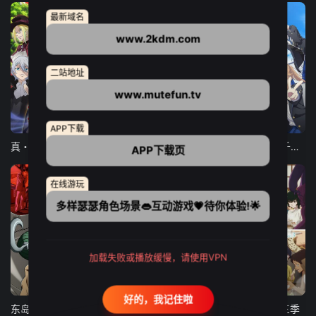
最新域名
www.2kdm.com
二站地址
www.mutefun.tv
12集全
12集全
13集全
APP下载
真・进化果 实不知不觉踏上胜利的人生
东京猫猫 NEW～♡
弹珠汽水瓶里的千岁同学
APP下载页
在线游玩
多样瑟瑟角色场景👄互动游戏💗待你体验!🌟
加载失败或播放缓慢，请使用VPN
24集全
更新至21集
更新至18集
好的，我记住啦
东岛丹三郎想成为假面骑士
古诺希亚
致不灭的你 第三季