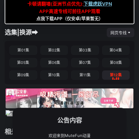
卡顿请翻墙(亚洲节点优先):
下载虎跃VPN
APP高速专线可前往APP观看
点我下载APP（仅安卓/苹果暂无）
选集|换源➡
网页专线
第01集
第02集
第03集
第04集
第05集
第06集
第07集
第08集
第09集
第10集
第11集
第12集
公告内容
相关推荐
欢迎来到MuteFun动漫