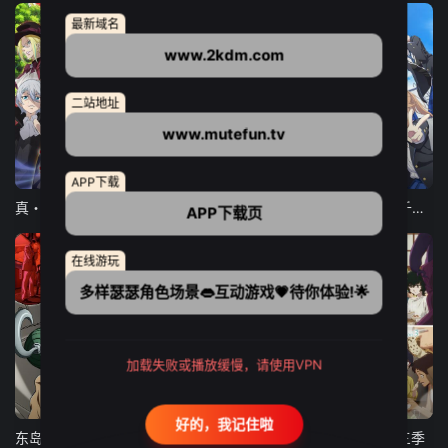
最新域名
www.2kdm.com
二站地址
www.mutefun.tv
12集全
12集全
13集全
APP下载
真・进化果 实不知不觉踏上胜利的人生
东京猫猫 NEW～♡
弹珠汽水瓶里的千岁同学
APP下载页
在线游玩
多样瑟瑟角色场景👄互动游戏💗待你体验!🌟
加载失败或播放缓慢，请使用VPN
24集全
更新至21集
更新至18集
好的，我记住啦
东岛丹三郎想成为假面骑士
古诺希亚
致不灭的你 第三季