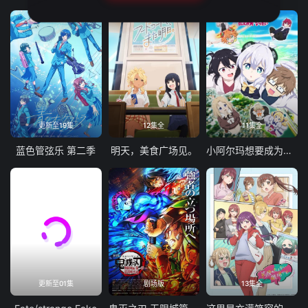
更新至19集
12集全
11集全
蓝色管弦乐 第二季
明天，美食广场见。
小阿尔玛想要成为家人
更新至01集
剧场版
13集全