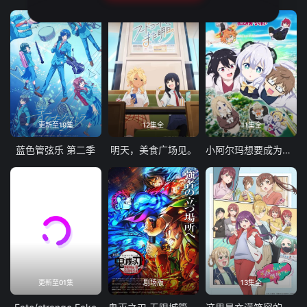
更新至19集
12集全
11集全
蓝色管弦乐 第二季
明天，美食广场见。
小阿尔玛想要成为家人
更新至01集
剧场版
13集全