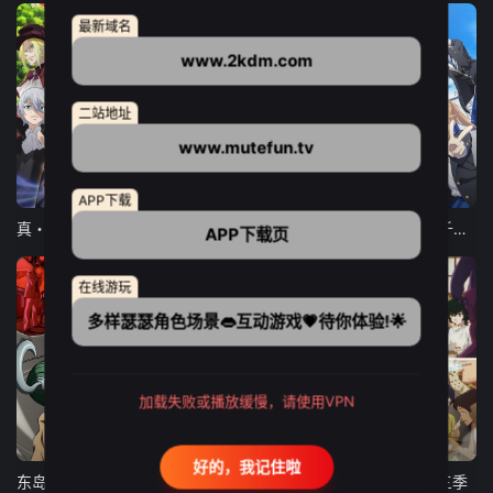
最新域名
www.2kdm.com
二站地址
www.mutefun.tv
12集全
12集全
13集全
APP下载
真・进化果 实不知不觉踏上胜利的人生
东京猫猫 NEW～♡
弹珠汽水瓶里的千岁同学
APP下载页
在线游玩
多样瑟瑟角色场景👄互动游戏💗待你体验!🌟
加载失败或播放缓慢，请使用VPN
24集全
更新至21集
更新至18集
好的，我记住啦
东岛丹三郎想成为假面骑士
古诺希亚
致不灭的你 第三季