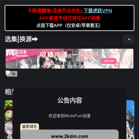
卡顿请翻墙(亚洲节点优先):
下载虎跃VPN
APP高速专线可前往APP观看
点我下载APP（仅安卓/苹果暂无）
选集|换源➡
相关推荐
公告内容
欢迎来到MuteFun动漫
最新域名
www.2kdm.com