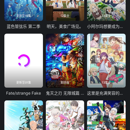
更新至19集
12集全
11集全
蓝色管弦乐 第二季
明天，美食广场见。
小阿尔玛想要成为家人
更新至01集
剧场版
13集全
Fate/strange Fake
鬼灭之刃 无限城篇 第一章 猗窝座再袭
这里是充满笑容的职场。