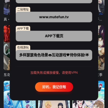
二站地址
12集全
12集全
13集全
www.mutefun.tv
真・进化果 实不知不觉踏上胜利的人生
东京猫猫 NEW～♡
弹珠汽水瓶里的千岁同学
APP下载
APP下载页
在线游玩
多样瑟瑟角色场景👄互动游戏💗待你体验!🌟
24集全
更新至21集
更新至18集
加载失败或播放缓慢，请使用VPN
东岛丹三郎想成为假面骑士
古诺希亚
致不灭的你 第三季
好的，我记住啦