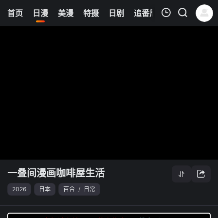
6
首页
日漫
美漫
特摄
日剧
追番周表
今日更新
我的观影记录
一叠间漫画咖啡屋生活
清空
一叠间漫画咖啡屋生活
2026
日本
百合
/
日常