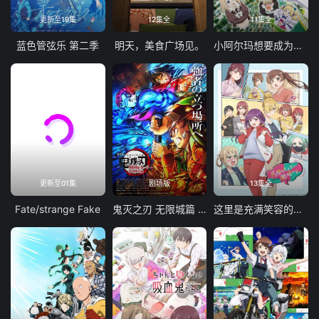
更新至19集
12集全
11集全
蓝色管弦乐 第二季
明天，美食广场见。
小阿尔玛想要成为家人
更新至01集
剧场版
13集全
Fate/strange Fake
鬼灭之刃 无限城篇 第一章 猗窝座再袭
这里是充满笑容的职场。