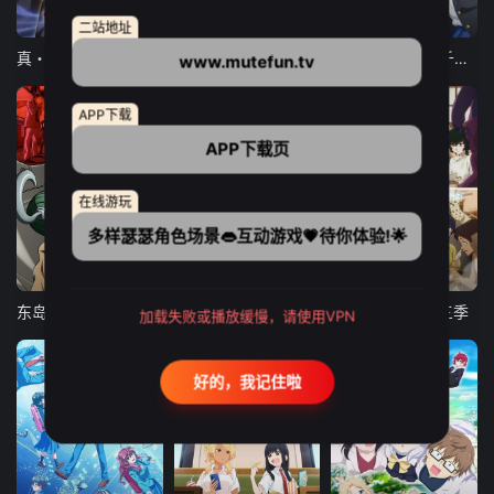
12集全
12集全
13集全
二站地址
真・进化果 实不知不觉踏上胜利的人生
东京猫猫 NEW～♡
弹珠汽水瓶里的千岁同学
www.mutefun.tv
APP下载
APP下载页
在线游玩
多样瑟瑟角色场景👄互动游戏💗待你体验!🌟
24集全
更新至21集
更新至18集
东岛丹三郎想成为假面骑士
古诺希亚
致不灭的你 第三季
加载失败或播放缓慢，请使用VPN
好的，我记住啦