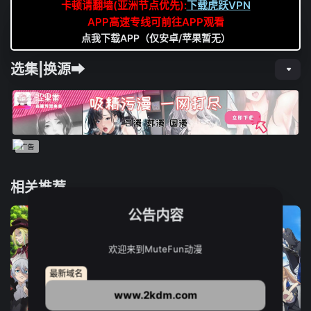
卡顿请翻墙(亚洲节点优先):
下载虎跃VPN
APP高速专线可前往APP观看
点我下载APP（仅安卓/苹果暂无）
选集|换源➡
相关推荐
公告内容
欢迎来到MuteFun动漫
最新域名
www.2kdm.com