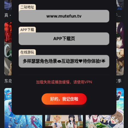
12集全
12集全
13集全
二站地址
真・进化果 实不知不觉踏上胜利的人生
东京猫猫 NEW～♡
弹珠汽水瓶里的千岁同学
www.mutefun.tv
APP下载
APP下载页
在线游玩
多样瑟瑟角色场景👄互动游戏💗待你体验!🌟
24集全
更新至21集
更新至18集
东岛丹三郎想成为假面骑士
古诺希亚
致不灭的你 第三季
加载失败或播放缓慢，请使用VPN
好的，我记住啦