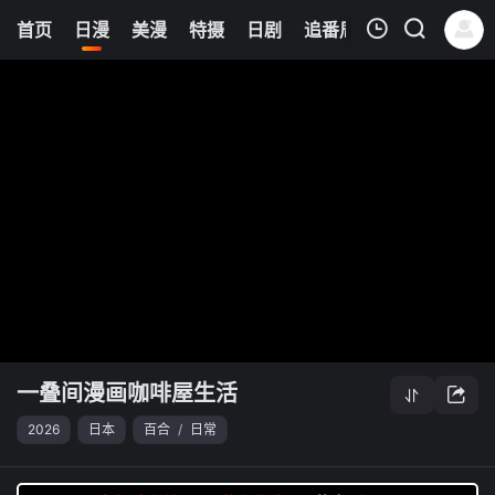
8
首页
日漫
美漫
特摄
日剧
追番周表
今日更新
我的观影记录
一叠间漫画咖啡屋生活
清空
一叠间漫画咖啡屋生活
2026
日本
百合
/
日常