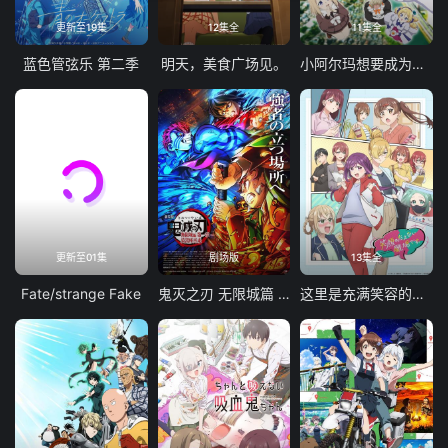
更新至19集
12集全
11集全
蓝色管弦乐 第二季
明天，美食广场见。
小阿尔玛想要成为家人
更新至01集
剧场版
13集全
Fate/strange Fake
鬼灭之刃 无限城篇 第一章 猗窝座再袭
这里是充满笑容的职场。