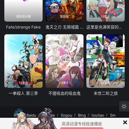
更新至01集
剧场版
13集全
Fate/strange Fake
鬼灭之刃 无限城篇 第一章 猗窝座再袭
这里是充满笑容的职场。
12集全
12集全
12集全
一拳超人 第三季
不擅吸血的吸血鬼
末世二轮之旅
RSS
Baidu
Google
Sogou
Bing
toutiao
Sm
×
MuteFun动漫网站-无声乐趣-(゜-゜)つロ 干杯~MuteFun动漫网站所有内容均来
高清动漫专线极速播放
自互联网分享站点所提供的公开引用资源，未提供资源上传、存储服务。