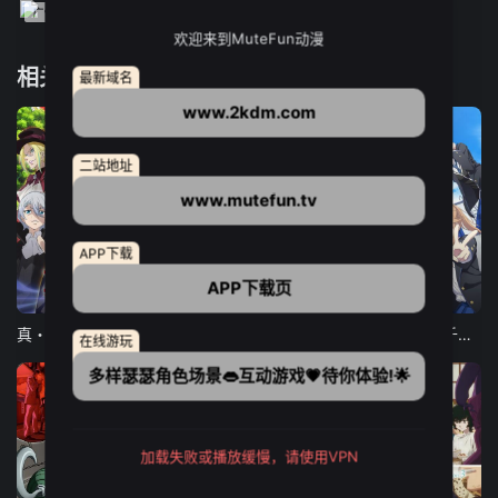
欢迎来到MuteFun动漫
相关推荐
最新域名
www.2kdm.com
二站地址
www.mutefun.tv
APP下载
APP下载页
12集全
12集全
13集全
真・进化果 实不知不觉踏上胜利的人生
东京猫猫 NEW～♡
弹珠汽水瓶里的千岁同学
在线游玩
多样瑟瑟角色场景👄互动游戏💗待你体验!🌟
加载失败或播放缓慢，请使用VPN