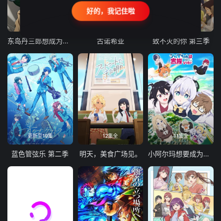
好的，我记住啦
24集全
更新至21集
更新至18集
东岛丹三郎想成为假面骑士
古诺希亚
致不灭的你 第三季
更新至19集
12集全
11集全
蓝色管弦乐 第二季
明天，美食广场见。
小阿尔玛想要成为家人