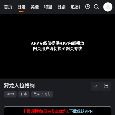
6
首页
日漫
美漫
特摄
日剧
追番周表
今日更新
我的观影记录
狩龙人拉格纳
第11集
清空
狩龙人拉格纳
2023
日本
战斗
/
奇幻
卡顿请翻墙(亚洲节点优先):
下载虎跃VPN