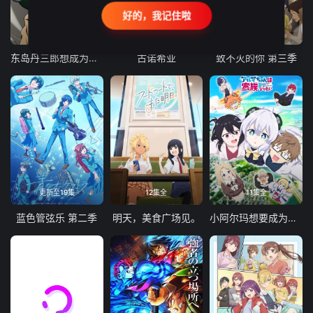
好的，我记住啦
24集全
更新至21集
更新至18集
东岛丹三郎想成为假面骑士
古诺希亚
致不灭的你 第三季
更新至19集
12集全
11集全
蓝色管弦乐 第二季
明天，美食广场见。
小阿尔玛想要成为家人