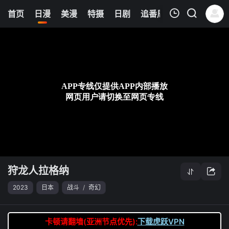
8
首页
日漫
美漫
特摄
日剧
追番周表
今日更新
我的观影记录
狩龙人拉格纳
第20集
清空
狩龙人拉格纳
2023
日本
战斗
/
奇幻
卡顿请翻墙(亚洲节点优先):
下载虎跃VPN