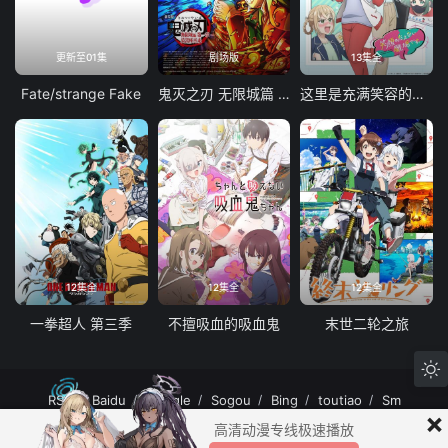
更新至01集
剧场版
13集全
Fate/strange Fake
鬼灭之刃 无限城篇 第一章 猗窝座再袭
这里是充满笑容的职场。
12集全
12集全
12集全
一拳超人 第三季
不擅吸血的吸血鬼
末世二轮之旅
RSS
Baidu
Google
Sogou
Bing
toutiao
Sm
×
MuteFun动漫网站-无声乐趣-(゜-゜)つロ 干杯~MuteFun动漫网站所有内容均来
高清动漫专线极速播放
自互联网分享站点所提供的公开引用资源，未提供资源上传、存储服务。