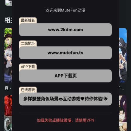
欢迎来到MuteFun动漫
相关推荐
最新域名
www.2kdm.com
二站地址
www.mutefun.tv
APP下载
APP下载页
12集全
12集全
13集全
真・进化果 实不知不觉踏上胜利的人生
东京猫猫 NEW～♡
弹珠汽水瓶里的千岁同学
在线游玩
多样瑟瑟角色场景👄互动游戏💗待你体验!🌟
加载失败或播放缓慢，请使用VPN