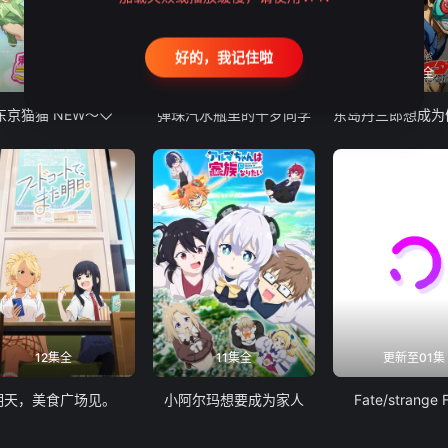
好的，我记住啦
12集全
13集全
24集全
东京猫猫 NEW～♡
弹珠汽水瓶里的千岁同学
12集全
11集全
更新至01集
明天，美食广场见。
小阿尔玛想要成为家人
Fate/strange 