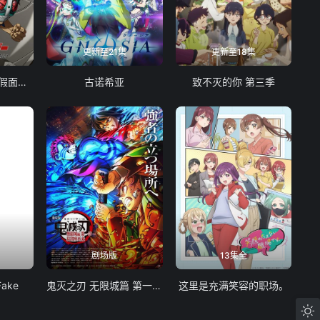
更新至21集
更新至18集
东岛丹三郎想成为假面骑士
古诺希亚
致不灭的你 第三季
剧场版
13集全
Fake
鬼灭之刃 无限城篇 第一章 猗窝座再袭
这里是充满笑容的职场。