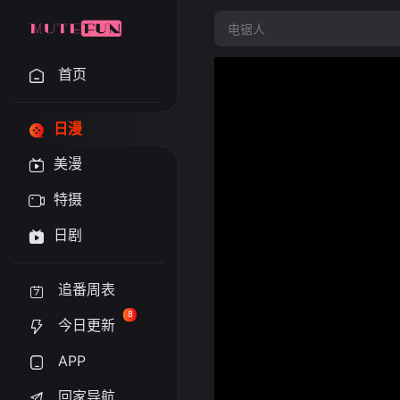
首页
日漫
美漫
特摄
日剧
追番周表
8
今日更新
APP
回家导航