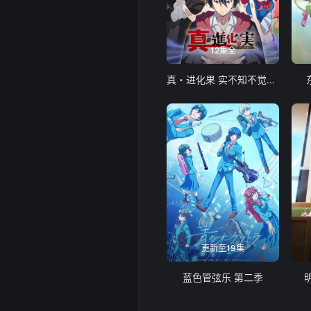
12集全
真・进化果 实不知不觉踏上胜利的人生
更新至19集
蓝色管弦乐 第二季