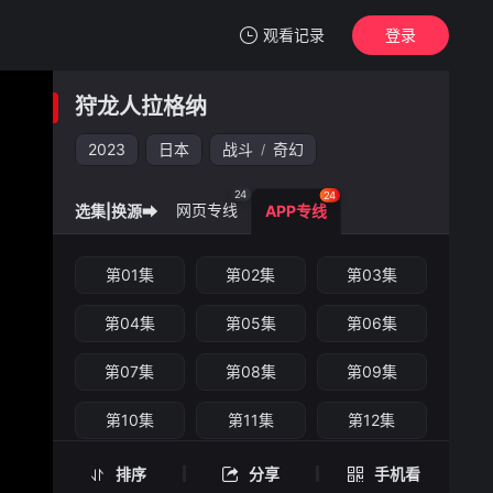
观看记录
登录
我的观影记录
狩龙人拉格纳
狩龙人拉格纳
第24集
2023
日本
战斗
奇幻
/
清空
24
24
网页专线
选集|换源➡
APP专线
狩龙人拉格纳 -第24集
第01集
第02集
第03集
手机扫一扫继续看
第04集
第05集
第06集
第07集
第08集
第09集
第10集
第11集
第12集
第13集
第14集
第15集
排序
分享
手机看