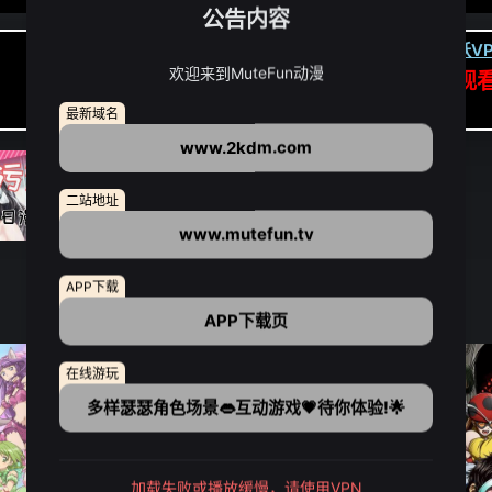
公告内容
卡顿请翻墙(亚洲节点优先):
下载虎跃VP
欢迎来到MuteFun动漫
APP高速专线可前往APP观
点我下载APP（仅安卓/苹果暂无）
最新域名
www.2kdm.com
二站地址
www.mutefun.tv
APP下载
APP下载页
在线游玩
多样瑟瑟角色场景👄互动游戏💗待你体验!🌟
加载失败或播放缓慢，请使用VPN