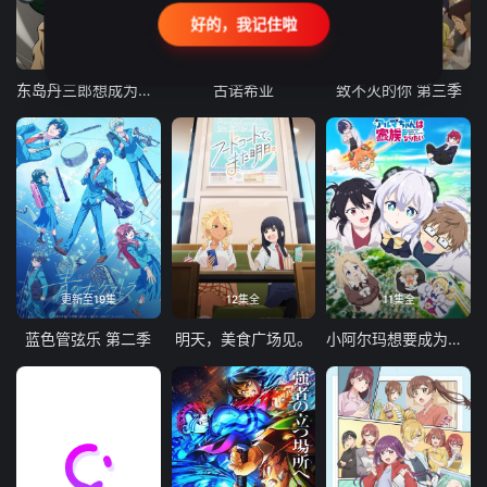
好的，我记住啦
24集全
更新至21集
更新至18集
东岛丹三郎想成为假面骑士
古诺希亚
致不灭的你 第三季
更新至19集
12集全
11集全
蓝色管弦乐 第二季
明天，美食广场见。
小阿尔玛想要成为家人