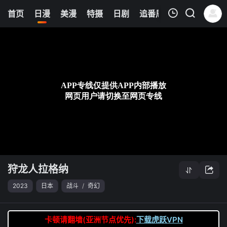
0
首页
日漫
美漫
特摄
日剧
追番周表
今日更新
我的观影记录
狩龙人拉格纳
第18集
清空
狩龙人拉格纳
2023
日本
战斗
/
奇幻
卡顿请翻墙(亚洲节点优先):
下载虎跃VPN