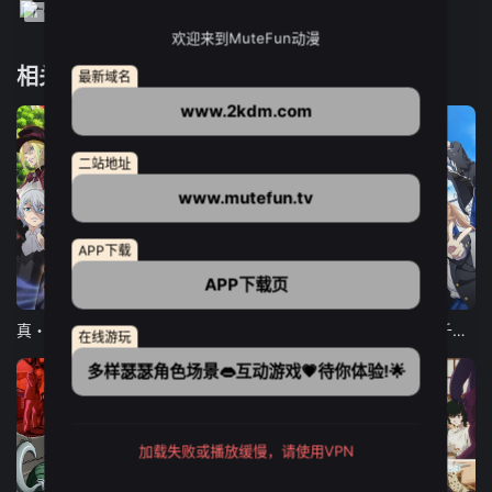
欢迎来到MuteFun动漫
相关推荐
最新域名
www.2kdm.com
二站地址
www.mutefun.tv
APP下载
APP下载页
12集全
12集全
13集全
真・进化果 实不知不觉踏上胜利的人生
东京猫猫 NEW～♡
弹珠汽水瓶里的千岁同学
在线游玩
多样瑟瑟角色场景👄互动游戏💗待你体验!🌟
加载失败或播放缓慢，请使用VPN