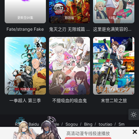
更新至01集
剧场版
13集全
Fate/strange Fake
鬼灭之刃 无限城篇 第一章 猗窝座再袭
这里是充满笑容的职场。
12集全
12集全
12集全
一拳超人 第三季
不擅吸血的吸血鬼
末世二轮之旅
RSS
Baidu
Google
Sogou
Bing
toutiao
Sm
×
MuteFun动漫网站-无声乐趣-(゜-゜)つロ 干杯~MuteFun动漫网站所有内容均来
高清动漫专线极速播放
自互联网分享站点所提供的公开引用资源，未提供资源上传、存储服务。