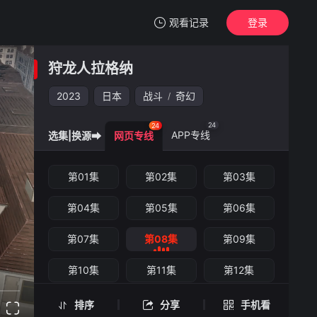
观看记录
登录
我的观影记录
狩龙人拉格纳
狩龙人拉格纳
第08集
2023
日本
战斗
奇幻
/
清空
24
24
APP专线
选集|换源➡
网页专线
狩龙人拉格纳 -第08集
第01集
第02集
第03集
手机扫一扫继续看
第04集
第05集
第06集
第07集
第08集
第09集
第10集
第11集
第12集
第13集
第14集
第15集
排序
分享
手机看