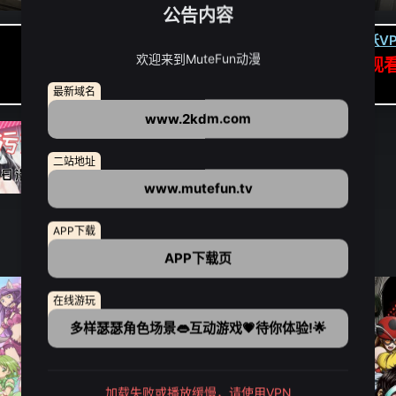
公告内容
卡顿请翻墙(亚洲节点优先):
下载虎跃VP
欢迎来到MuteFun动漫
APP高速专线可前往APP观
点我下载APP（仅安卓/苹果暂无）
最新域名
www.2kdm.com
二站地址
www.mutefun.tv
APP下载
APP下载页
在线游玩
多样瑟瑟角色场景👄互动游戏💗待你体验!🌟
加载失败或播放缓慢，请使用VPN