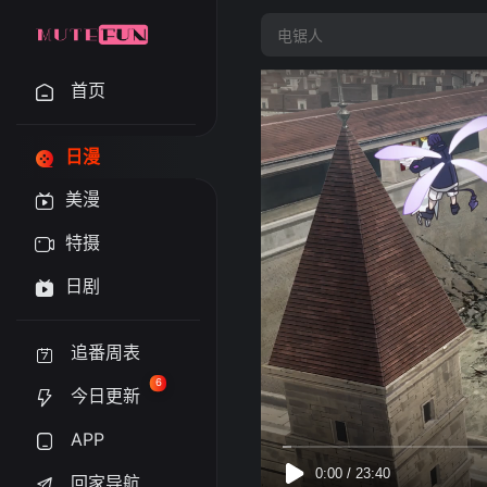
首页
日漫
美漫
特摄
日剧
追番周表
6
今日更新
APP
回家导航