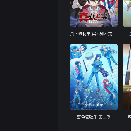
12集全
真・进化果 实不知不觉踏上胜利的人生
更新至19集
蓝色管弦乐 第二季