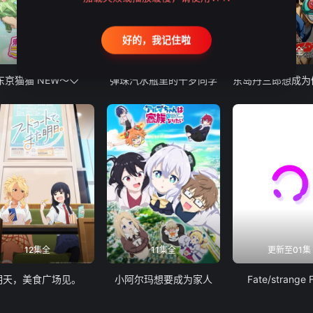
好的，我记住啦
12集全
13集全
24集全
东京猫猫 NEW～♡
弹珠汽水瓶里的千岁同学
12集全
11集全
更新至01集
明天，美食广场见。
小阿尔玛想要成为家人
Fate/strange 