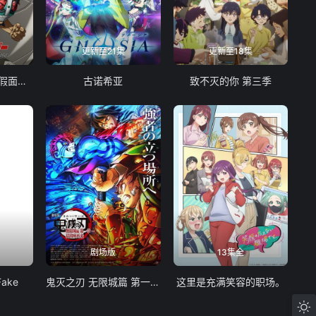
更新至21集
更新至18集
东岛丹三郎想成为假面骑士
古诺希亚
致不灭的你 第三季
剧场版
13集全
Fake
鬼灭之刃 无限城篇 第一章 猗窝座再袭
这里是充满笑容的职场。