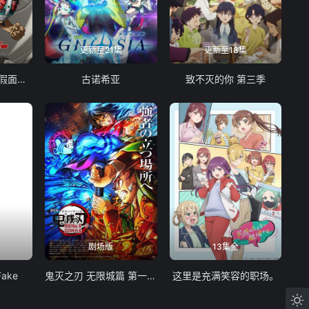
更新至21集
更新至18集
东岛丹三郎想成为假面骑士
古诺希亚
致不灭的你 第三季
剧场版
13集全
Fake
鬼灭之刃 无限城篇 第一章 猗窝座再袭
这里是充满笑容的职场。