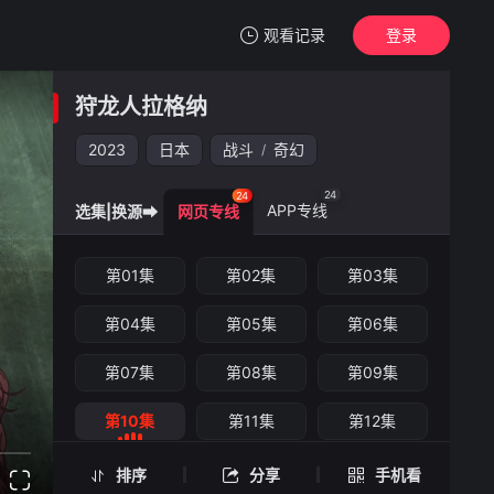
观看记录
登录
我的观影记录
狩龙人拉格纳
狩龙人拉格纳
第10集
2023
日本
战斗
奇幻
/
清空
24
24
APP专线
选集|换源➡
网页专线
狩龙人拉格纳 -第10集
第01集
第02集
第03集
手机扫一扫继续看
第04集
第05集
第06集
第07集
第08集
第09集
第10集
第11集
第12集
第13集
第14集
第15集
排序
分享
手机看