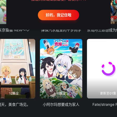
好的，我记住啦
12集全
13集全
24集全
东京猫猫 NEW～♡
弹珠汽水瓶里的千岁同学
12集全
11集全
更新至01集
明天，美食广场见。
小阿尔玛想要成为家人
Fate/strange 