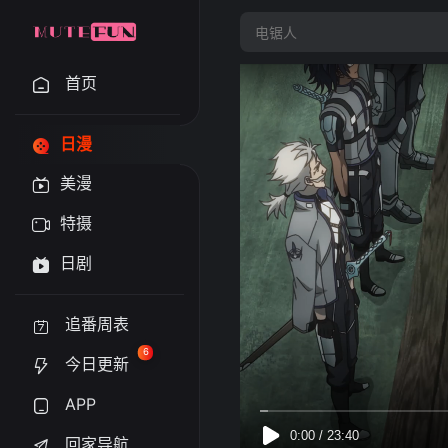
首页
日漫
美漫
特摄
日剧
追番周表
6
今日更新
APP
回家导航