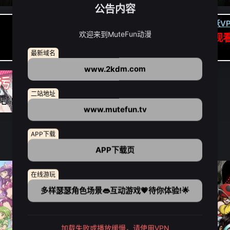
公告内容
卡顿请翻墙(亚洲节点优先):
下载虎跃VP
欢迎来到MuteFun动漫
APP高速专线可前往APP观
点我下载APP（仅安卓/苹果暂无）
最新域名
www.2kdm.com
二站地址
www.mutefun.tv
APP下载
APP下载页
在线游玩
多样瑟瑟角色场景👄互动游戏💗待你体验!🌟
加载失败或播放缓慢，请使用VPN