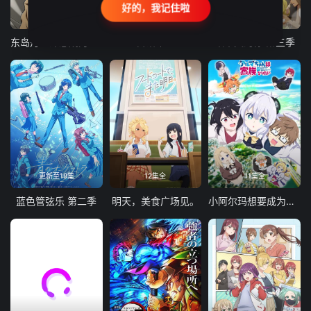
好的，我记住啦
24集全
更新至21集
更新至18集
东岛丹三郎想成为假面骑士
古诺希亚
致不灭的你 第三季
更新至19集
12集全
11集全
蓝色管弦乐 第二季
明天，美食广场见。
小阿尔玛想要成为家人