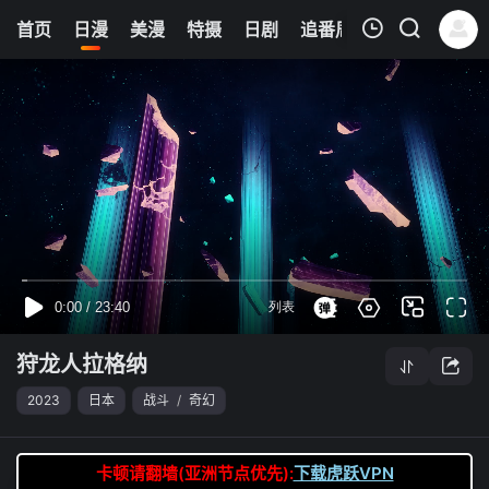
0
首页
日漫
美漫
特摄
日剧
追番周表
今日更新
我的观影记录
狩龙人拉格纳
第23集
清空
狩龙人拉格纳
2023
日本
战斗
/
奇幻
卡顿请翻墙(亚洲节点优先):
下载虎跃VPN