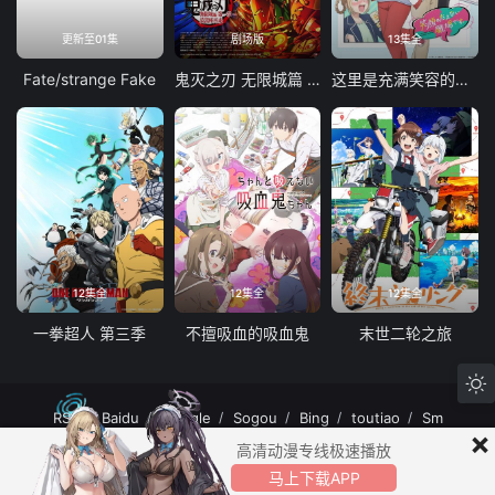
更新至01集
剧场版
13集全
Fate/strange Fake
鬼灭之刃 无限城篇 第一章 猗窝座再袭
这里是充满笑容的职场。
12集全
12集全
12集全
一拳超人 第三季
不擅吸血的吸血鬼
末世二轮之旅
RSS
Baidu
Google
Sogou
Bing
toutiao
Sm
×
MuteFun动漫网站-无声乐趣-(゜-゜)つロ 干杯~MuteFun动漫网站所有内容均来
高清动漫专线极速播放
自互联网分享站点所提供的公开引用资源，未提供资源上传、存储服务。
马上下载APP