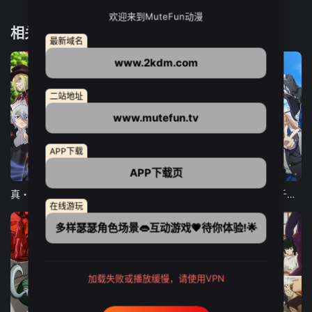
欢迎来到MuteFun动漫
相关推荐
最新域名
www.2kdm.com
二站地址
www.mutefun.tv
APP下载
12集全
12集全
13集全
APP下载页
真・进化果 实不知不觉踏上胜利的人生
东京猫猫 NEW～♡
弹珠汽水瓶里的千岁同学
在线游玩
多样瑟瑟角色场景👄互动游戏💗待你体验!🌟
加载失败或播放缓慢，请使用VPN