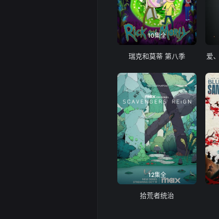
10集全
瑞克和莫蒂 第八季
爱
12集全
拾荒者统治