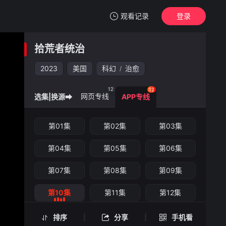
观看记录
登录
我的观影记录
拾荒者统治
拾荒者统治
第10集
2023
美国
科幻
治愈
/
清空
12
12
网页专线
选集|换源➡
APP专线
拾荒者统治 -第10集
第01集
第02集
第03集
手机扫一扫继续看
第04集
第05集
第06集
第07集
第08集
第09集
第10集
第11集
第12集
排序
分享
手机看