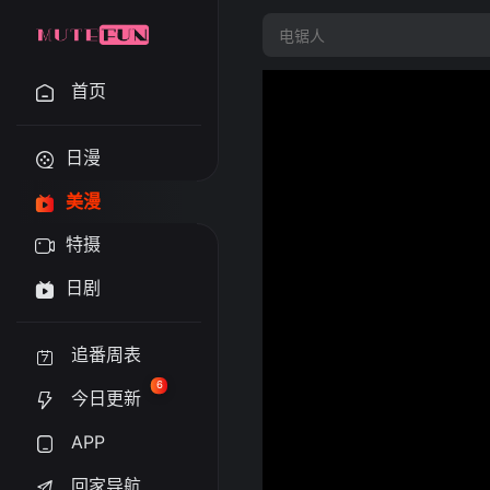
首页
日漫
美漫
特摄
日剧
追番周表
6
今日更新
APP
回家导航