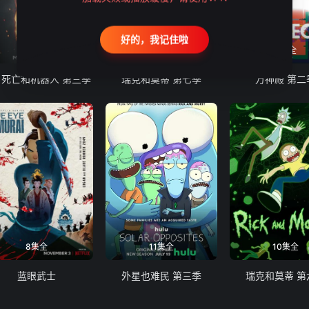
好的，我记住啦
9集全
10集全
8集全
、死亡和机器人 第三季
瑞克和莫蒂 第七季
万神殿 第二
8集全
11集全
10集全
蓝眼武士
外星也难民 第三季
瑞克和莫蒂 第