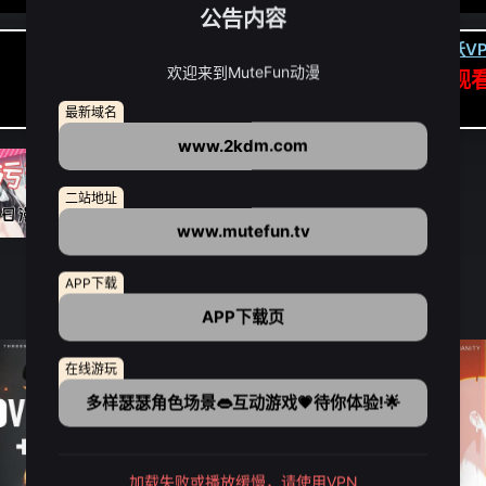
公告内容
卡顿请翻墙(亚洲节点优先):
下载虎跃VP
欢迎来到MuteFun动漫
APP高速专线可前往APP观
点我下载APP（仅安卓/苹果暂无）
最新域名
www.2kdm.com
二站地址
www.mutefun.tv
APP下载
APP下载页
在线游玩
多样瑟瑟角色场景👄互动游戏💗待你体验!🌟
加载失败或播放缓慢，请使用VPN