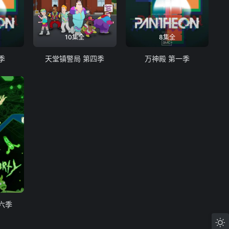
10集全
8集全
季
天堂镇警局 第四季
万神殿 第一季
六季