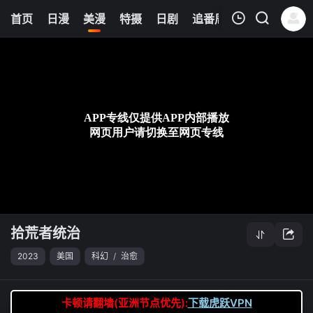
0
首页
日漫
美漫
特摄
日剧
追番周表
今日更新
我的观影记录
拾荒者统治
第06集
清空
拾荒者统治
2023
美国
科幻
/
治愈
卡顿请翻墙(亚洲节点优先):
下载虎跃VPN