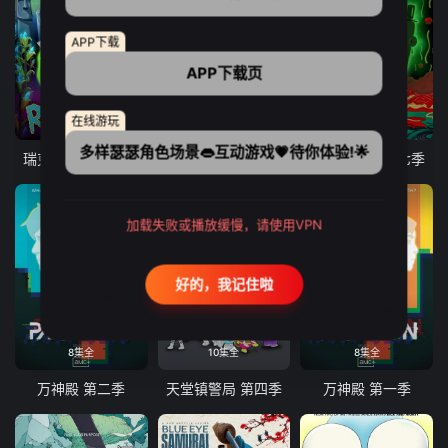
APP下载
APP下载页
在线游玩
10集全
9集全
10集全
多样瑟瑟角色场景👄互动游戏💗待你体验!🌟
瑞克和莫蒂 第八季
爱、死亡和机器人 第三季
瑞克和莫蒂 第七季
加载失败或播放缓慢，请使用VPN
好的，我记住啦
8集全
10集全
8集全
万神殿 第二季
天堂镇警局 第四季
万神殿 第一季