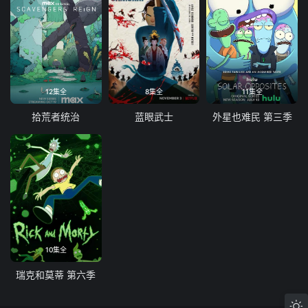
12集全
8集全
11集全
拾荒者统治
蓝眼武士
外星也难民 第三季
10集全
瑞克和莫蒂 第六季