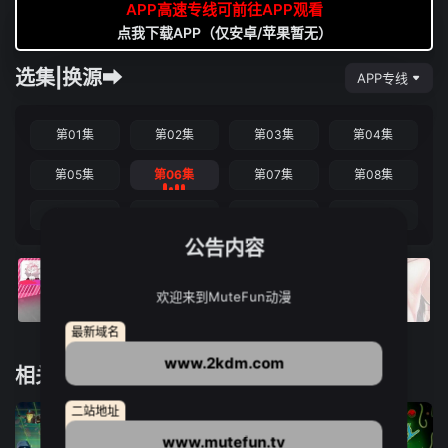
APP高速专线可前往APP观看
点我下载APP（仅安卓/苹果暂无）
选集|换源➡
APP专线
第01集
第02集
第03集
第04集
第05集
第06集
第07集
第08集
第09集
第10集
第11集
第12集
公告内容
欢迎来到MuteFun动漫
最新域名
www.2kdm.com
相关推荐
二站地址
www.mutefun.tv