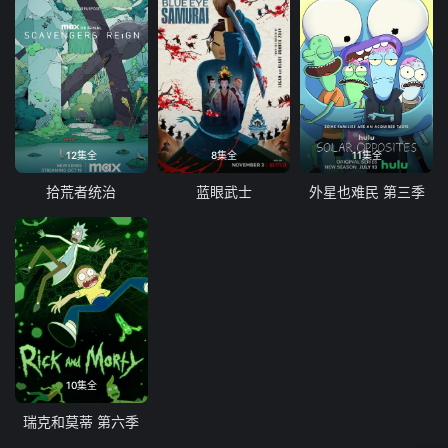
12集全
8集全
11集全
拾荒者统治
蓝眼武士
外星也难民 第三季
10集全
瑞克和莫蒂 第六季