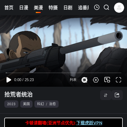
6
首页
日漫
美漫
特摄
日剧
追番周表
今日更新
我的观影记录
拾荒者统治
第09集
清空
拾荒者统治
2023
美国
科幻
/
治愈
卡顿请翻墙(亚洲节点优先):
下载虎跃VPN