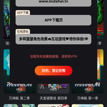
www.mutefun.tv
APP下载
APP下载页
在线游玩
10集全
9集全
10集全
多样瑟瑟角色场景👄互动游戏💗待你体验!🌟
瑞克和莫蒂 第八季
爱、死亡和机器人 第三季
瑞克和莫蒂 第七季
加载失败或播放缓慢，请使用VPN
好的，我记住啦
8集全
10集全
8集全
万神殿 第二季
天堂镇警局 第四季
万神殿 第一季