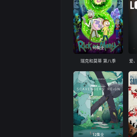
10集全
瑞克和莫蒂 第八季
爱
12集全