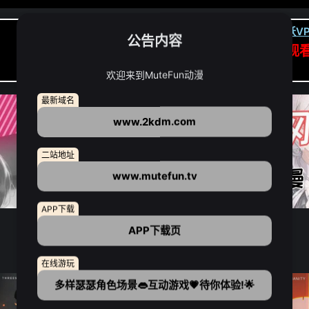
卡顿请翻墙(亚洲节点优先):
下载虎跃VP
公告内容
APP高速专线可前往APP观
点我下载APP（仅安卓/苹果暂无）
欢迎来到MuteFun动漫
最新域名
www.2kdm.com
二站地址
www.mutefun.tv
APP下载
APP下载页
在线游玩
多样瑟瑟角色场景👄互动游戏💗待你体验!🌟