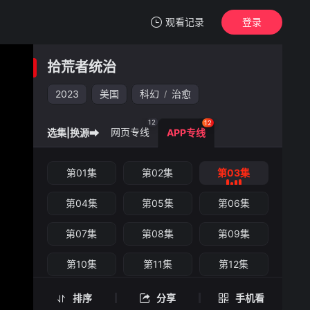
观看记录
登录
我的观影记录
拾荒者统治
拾荒者统治
第03集
2023
美国
科幻
治愈
/
清空
12
12
网页专线
选集|换源➡
APP专线
拾荒者统治 -第03集
第01集
第02集
第03集
手机扫一扫继续看
第04集
第05集
第06集
第07集
第08集
第09集
第10集
第11集
第12集
排序
分享
手机看