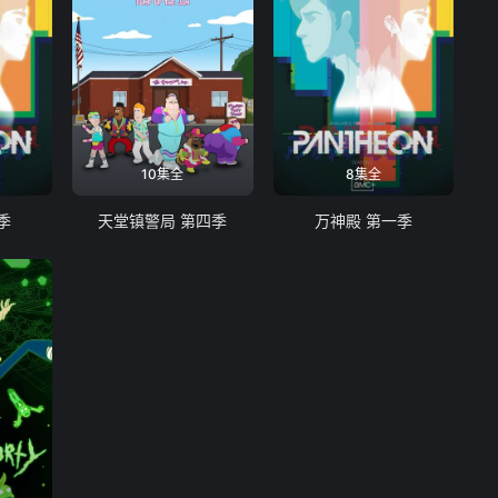
10集全
8集全
季
天堂镇警局 第四季
万神殿 第一季