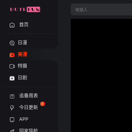
首页
日漫
美漫
特摄
日剧
追番周表
0
今日更新
APP
回家导航