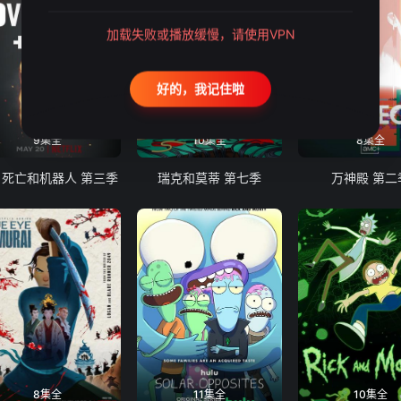
加载失败或播放缓慢，请使用VPN
好的，我记住啦
9集全
10集全
8集全
、死亡和机器人 第三季
瑞克和莫蒂 第七季
万神殿 第二
8集全
11集全
10集全