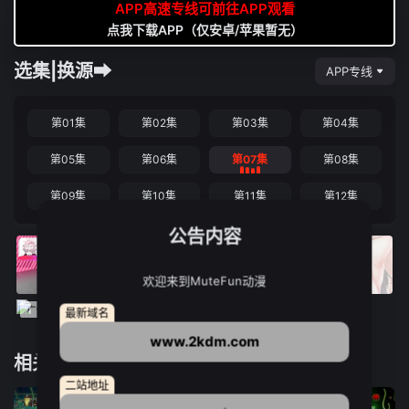
APP高速专线可前往APP观看
点我下载APP（仅安卓/苹果暂无）
选集|换源➡
APP专线
第01集
第02集
第03集
第04集
第05集
第06集
第07集
第08集
第09集
第10集
第11集
第12集
公告内容
欢迎来到MuteFun动漫
最新域名
www.2kdm.com
相关推荐
二站地址