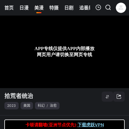
6
首页
日漫
美漫
特摄
日剧
追番周表
今日更新
我的观影记录
拾荒者统治
第07集
清空
拾荒者统治
2023
美国
科幻
/
治愈
卡顿请翻墙(亚洲节点优先):
下载虎跃VPN