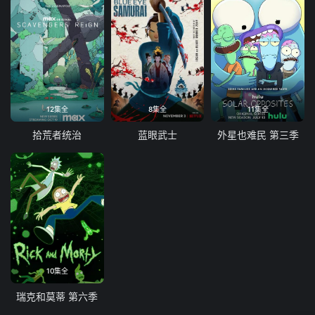
12集全
8集全
11集全
拾荒者统治
蓝眼武士
外星也难民 第三季
10集全
瑞克和莫蒂 第六季