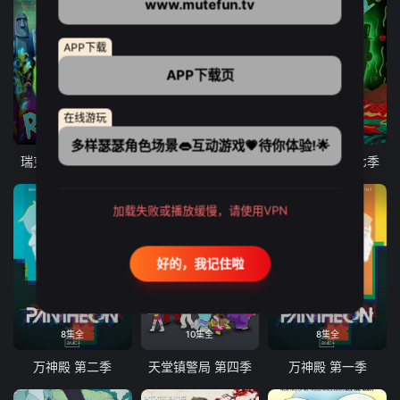
www.mutefun.tv
APP下载
APP下载页
在线游玩
10集全
9集全
10集全
多样瑟瑟角色场景👄互动游戏💗待你体验!🌟
瑞克和莫蒂 第八季
爱、死亡和机器人 第三季
瑞克和莫蒂 第七季
加载失败或播放缓慢，请使用VPN
好的，我记住啦
8集全
10集全
8集全
万神殿 第二季
天堂镇警局 第四季
万神殿 第一季