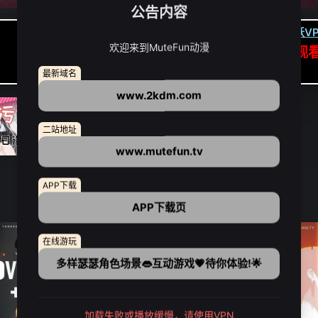
公告内容
卡顿请翻墙(亚洲节点优先):
下载虎跃VP
欢迎来到MuteFun动漫
APP高速专线可前往APP观
点我下载APP（仅安卓/苹果暂无）
最新域名
www.2kdm.com
二站地址
www.mutefun.tv
APP下载
APP下载页
在线游玩
多样瑟瑟角色场景👄互动游戏💗待你体验!🌟
加载失败或播放缓慢，请使用VPN