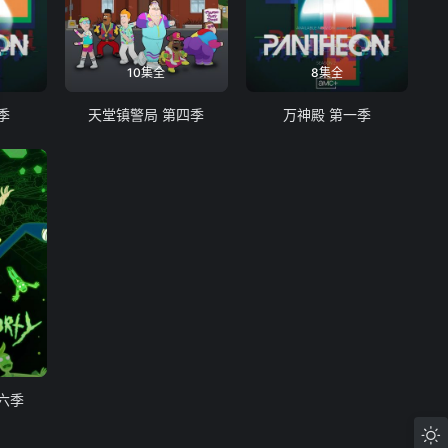
10集全
8集全
季
天堂镇警局 第四季
万神殿 第一季
六季