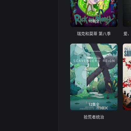
10集全
瑞克和莫蒂 第八季
爱
12集全
拾荒者统治