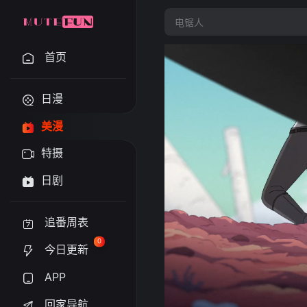
首页
日漫
美漫
特摄
日剧
追番周表
0
今日更新
APP
回家导航