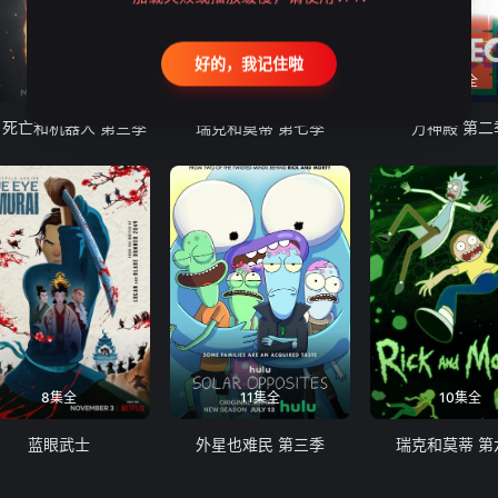
好的，我记住啦
9集全
10集全
8集全
、死亡和机器人 第三季
瑞克和莫蒂 第七季
万神殿 第二
8集全
11集全
10集全
蓝眼武士
外星也难民 第三季
瑞克和莫蒂 第