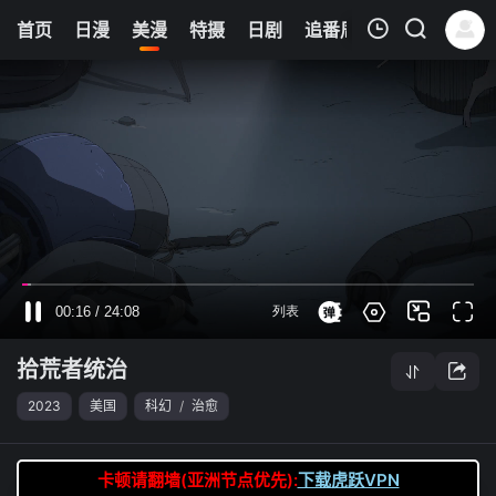
0
首页
日漫
美漫
特摄
日剧
追番周表
今日更新
我的观影记录
拾荒者统治
第03集
清空
拾荒者统治
2023
美国
科幻
/
治愈
卡顿请翻墙(亚洲节点优先):
下载虎跃VPN