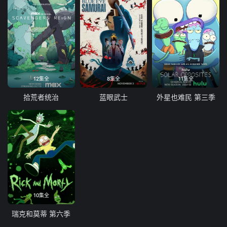
12集全
8集全
11集全
拾荒者统治
蓝眼武士
外星也难民 第三季
10集全
瑞克和莫蒂 第六季