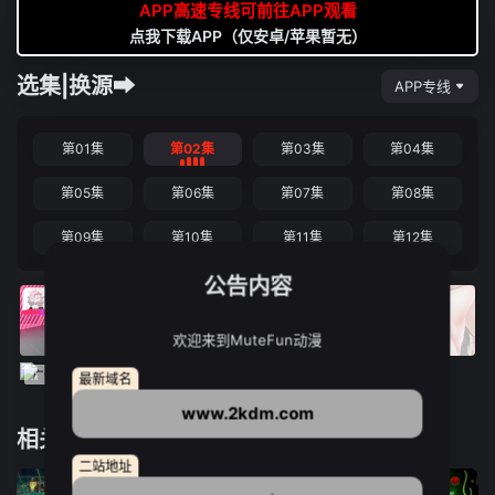
APP高速专线可前往APP观看
点我下载APP（仅安卓/苹果暂无）
选集|换源➡
APP专线
第01集
第02集
第03集
第04集
第05集
第06集
第07集
第08集
第09集
第10集
第11集
第12集
公告内容
欢迎来到MuteFun动漫
最新域名
www.2kdm.com
相关推荐
二站地址