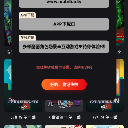
www.mutefun.tv
APP下载
APP下载页
在线游玩
10集全
9集全
10集全
多样瑟瑟角色场景👄互动游戏💗待你体验!🌟
瑞克和莫蒂 第八季
爱、死亡和机器人 第三季
瑞克和莫蒂 第七季
加载失败或播放缓慢，请使用VPN
好的，我记住啦
8集全
10集全
8集全
万神殿 第二季
天堂镇警局 第四季
万神殿 第一季