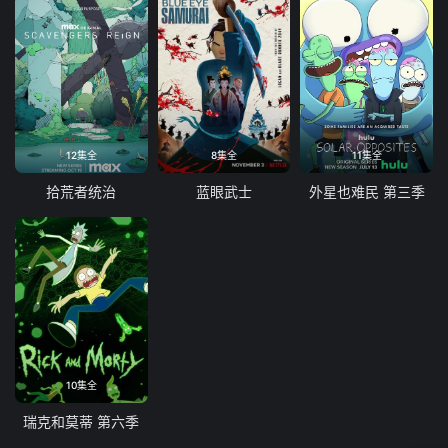
12集全
8集全
11集全
拾荒者统治
蓝眼武士
外星也难民 第三季
10集全
瑞克和莫蒂 第六季