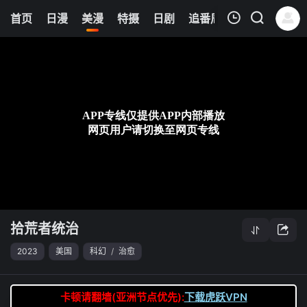
0
首页
日漫
美漫
特摄
日剧
追番周表
今日更新
我的观影记录
拾荒者统治
第02集
清空
拾荒者统治
2023
美国
科幻
/
治愈
卡顿请翻墙(亚洲节点优先):
下载虎跃VPN