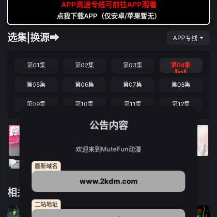
APP高速专线可前往APP观看
点我下载APP（仅安卓/苹果暂无）
选集|换源➡
APP专线
第01集
第02集
第03集
第04集
第05集
第06集
第07集
第08集
第09集
第10集
第11集
第12集
公告内容
欢迎来到MuteFun动漫
最新域名
www.2kdm.com
相关推荐
二站地址