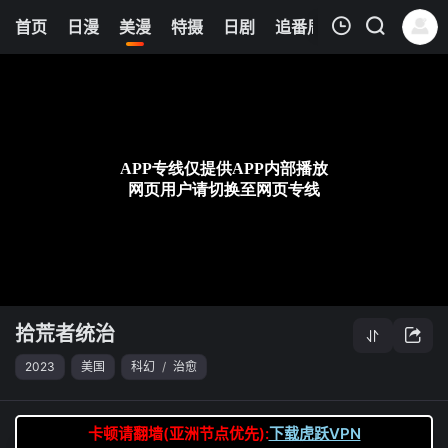
6
首页
日漫
美漫
特摄
日剧
追番周表
今日更新
我的观影记录
拾荒者统治
第04集
清空
拾荒者统治
2023
美国
科幻
/
治愈
卡顿请翻墙(亚洲节点优先):
下载虎跃VPN