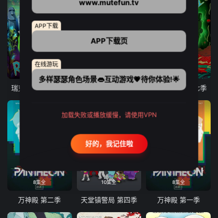
www.mutefun.tv
APP下载
APP下载页
在线游玩
10集全
9集全
10集全
多样瑟瑟角色场景👄互动游戏💗待你体验!🌟
瑞克和莫蒂 第八季
爱、死亡和机器人 第三季
瑞克和莫蒂 第七季
加载失败或播放缓慢，请使用VPN
好的，我记住啦
8集全
10集全
8集全
万神殿 第二季
天堂镇警局 第四季
万神殿 第一季