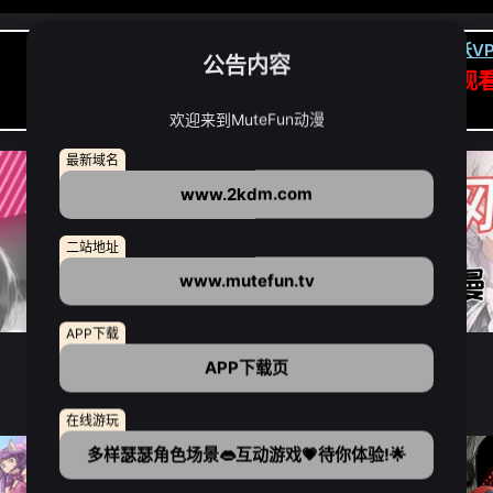
卡顿请翻墙(亚洲节点优先):
下载虎跃VP
公告内容
APP高速专线可前往APP观
点我下载APP（仅安卓/苹果暂无）
欢迎来到MuteFun动漫
最新域名
www.2kdm.com
二站地址
www.mutefun.tv
APP下载
APP下载页
在线游玩
多样瑟瑟角色场景👄互动游戏💗待你体验!🌟