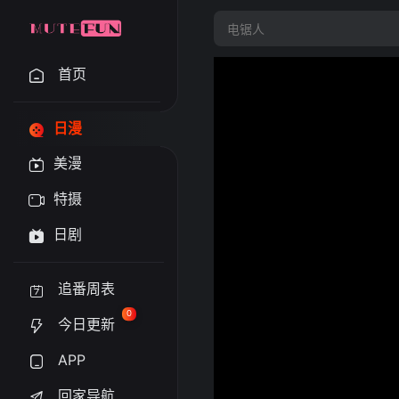
首页
日漫
美漫
特摄
日剧
追番周表
0
今日更新
APP
回家导航