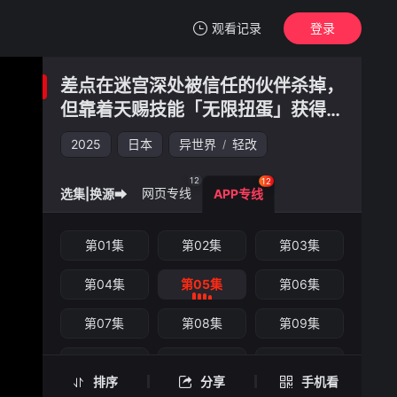
观看记录
登录
我的观影记录
差点在迷宫深处被信任的伙伴杀掉，
差点在迷宫深处被信任的伙伴杀掉，但靠着天赐技能「无限扭蛋」获得等级9999的伙伴，我要向前队友和世界展开复仇&「给他们好看！」
但靠着天赐技能「无限扭蛋」获得等
第05集
级9999的伙伴，我要向前队友和世
2025
清空
日本
异世界
轻改
/
界展开复仇&「给他们好看！」
差点在迷宫深处被信任的伙伴杀掉，但靠着
天赐技能「无限扭蛋」获得等级9999的伙
12
12
网页专线
选集|换源➡
APP专线
伴，我要向前队友和世界展开复仇&「给他们
好看！」 -第05集
手机扫一扫继续看
第01集
第02集
第03集
第04集
第05集
第06集
第07集
第08集
第09集
第10集
第11集
第12集
排序
分享
手机看