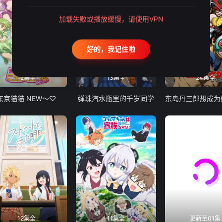
加载失败或播放缓慢，请使用VPN
好的，我记住啦
12集全
13集全
24集全
东京猫猫 NEW～♡
弹珠汽水瓶里的千岁同学
12集全
11集全
更新至01集