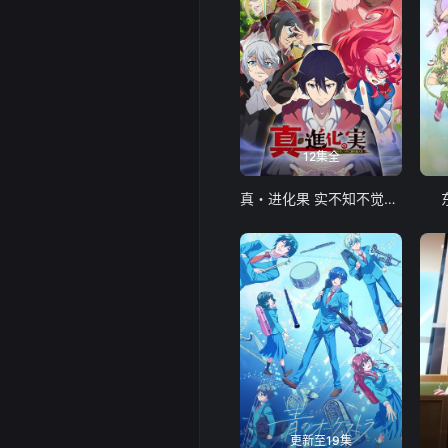
12集全
真・进化果 实不知不觉踏上胜利的人生
更新至19集