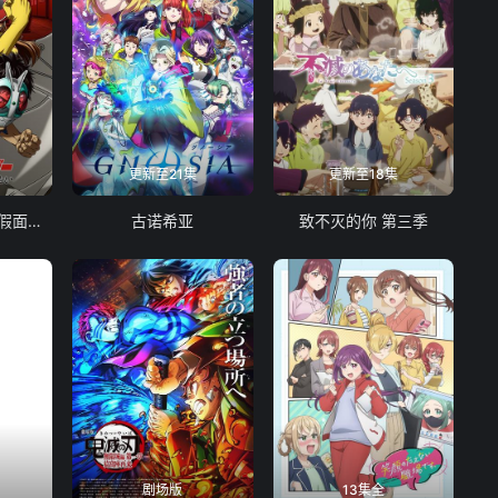
更新至21集
更新至18集
东岛丹三郎想成为假面骑士
古诺希亚
致不灭的你 第三季
剧场版
13集全