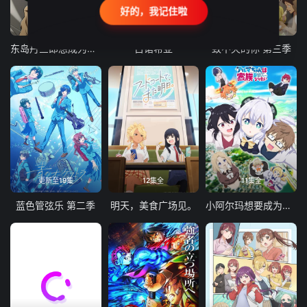
好的，我记住啦
24集全
更新至21集
更新至18集
东岛丹三郎想成为假面骑士
古诺希亚
致不灭的你 第三季
更新至19集
12集全
11集全
蓝色管弦乐 第二季
明天，美食广场见。
小阿尔玛想要成为家人