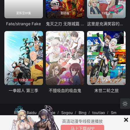
更新至01集
剧场版
13集全
Fate/strange Fake
鬼灭之刃 无限城篇 第一章 猗窝座再袭
这里是充满笑容的职场。
12集全
12集全
12集全
一拳超人 第三季
不擅吸血的吸血鬼
末世二轮之旅
RSS
Baidu
Google
Sogou
Bing
toutiao
Sm
×
MuteFun动漫网站-无声乐趣-(゜-゜)つロ 干杯~MuteFun动漫网站所有内容均来
高清动漫专线极速播放
自互联网分享站点所提供的公开引用资源，未提供资源上传、存储服务。
马上下载APP