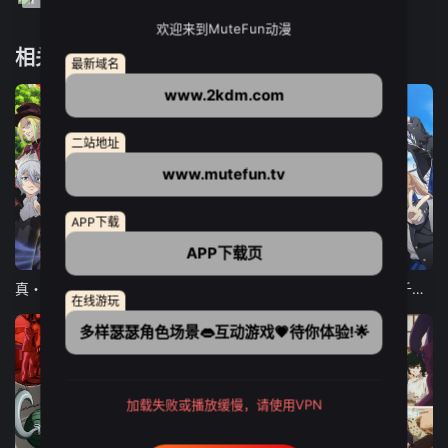
欢迎来到MuteFun动漫
相关推荐
最新域名
www.2kdm.com
二站地址
www.mutefun.tv
APP下载
APP下载页
12集全
12集全
13集全
真・进化果 实不知不觉踏上胜利的人生
东京猫猫 NEW～♡
弹珠汽水瓶里的千岁同学
在线游玩
多样瑟瑟角色场景👄互动游戏💗待你体验!🌟
加载失败或播放缓慢，请使用VPN