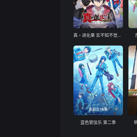
12集全
真・进化果 实不知不觉踏上胜利的人生
更新至19集
蓝色管弦乐 第二季