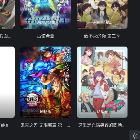
更新至21集
更新至18集
东岛丹三郎想成为假面骑士
古诺希亚
致不灭的你 第三季
剧场版
13集全
Fake
鬼灭之刃 无限城篇 第一章 猗窝座再袭
这里是充满笑容的职场。