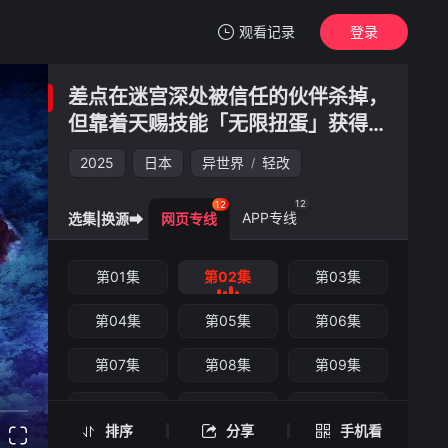
观看记录
登录
我的观影记录
差点在迷宫深处被信任的伙伴杀掉，
差点在迷宫深处被信任的伙伴杀掉，但靠着天赐技能「无限扭蛋」获得等级9999的伙伴，我要向前队友和世界展开复仇&「给他们好看！」
但靠着天赐技能「无限扭蛋」获得等
第02集
级9999的伙伴，我要向前队友和世
2025
清空
日本
异世界
轻改
/
界展开复仇&「给他们好看！」
差点在迷宫深处被信任的伙伴杀掉，但靠着
天赐技能「无限扭蛋」获得等级9999的伙
12
12
APP专线
选集|换源➡
网页专线
伴，我要向前队友和世界展开复仇&「给他们
好看！」 -第02集
手机扫一扫继续看
第01集
第02集
第03集
第04集
第05集
第06集
第07集
第08集
第09集
第10集
第11集
第12集
排序
分享
手机看