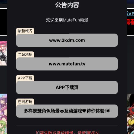
公告内容
卡顿请翻墙(亚洲节点优先):
下载虎跃VP
欢迎来到MuteFun动漫
APP高速专线可前往APP观
点我下载APP（仅安卓/苹果暂无）
最新域名
www.2kdm.com
二站地址
www.mutefun.tv
APP下载
APP下载页
在线游玩
多样瑟瑟角色场景👄互动游戏💗待你体验!🌟
加载失败或播放缓慢，请使用VPN