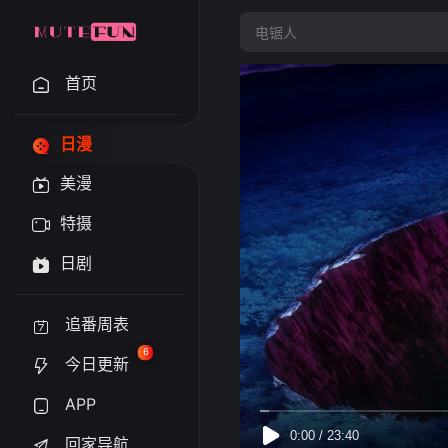
首页
日漫
美漫
特摄
日剧
追番周表
6
今日更新
APP
回家导航