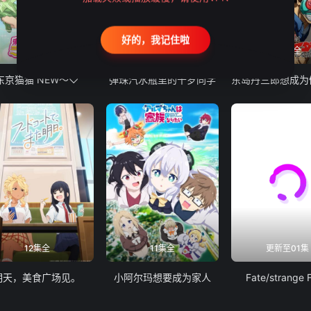
好的，我记住啦
12集全
13集全
24集全
东京猫猫 NEW～♡
弹珠汽水瓶里的千岁同学
12集全
11集全
更新至01集
明天，美食广场见。
小阿尔玛想要成为家人
Fate/strange 