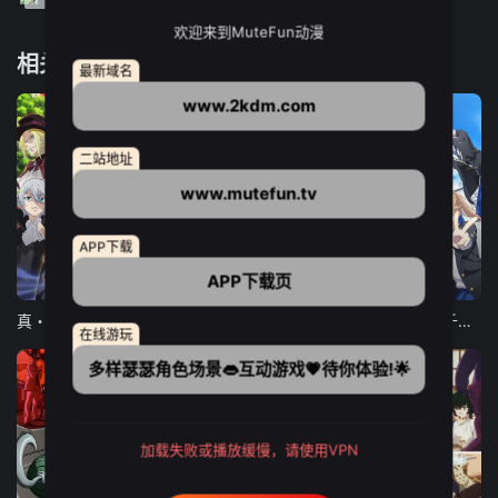
欢迎来到MuteFun动漫
相关推荐
最新域名
www.2kdm.com
二站地址
www.mutefun.tv
APP下载
APP下载页
12集全
12集全
13集全
真・进化果 实不知不觉踏上胜利的人生
东京猫猫 NEW～♡
弹珠汽水瓶里的千岁同学
在线游玩
多样瑟瑟角色场景👄互动游戏💗待你体验!🌟
加载失败或播放缓慢，请使用VPN