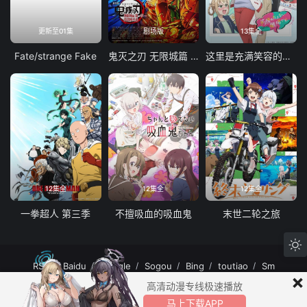
更新至01集
剧场版
13集全
Fate/strange Fake
鬼灭之刃 无限城篇 第一章 猗窝座再袭
这里是充满笑容的职场。
12集全
12集全
12集全
一拳超人 第三季
不擅吸血的吸血鬼
末世二轮之旅
RSS
Baidu
Google
Sogou
Bing
toutiao
Sm
×
MuteFun动漫网站-无声乐趣-(゜-゜)つロ 干杯~MuteFun动漫网站所有内容均来
高清动漫专线极速播放
自互联网分享站点所提供的公开引用资源，未提供资源上传、存储服务。
马上下载APP