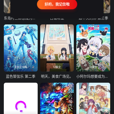
好的，我记住啦
24集全
更新至21集
更新至18集
东岛丹三郎想成为假面骑士
古诺希亚
致不灭的你 第三季
更新至19集
12集全
11集全
蓝色管弦乐 第二季
明天，美食广场见。
小阿尔玛想要成为家人