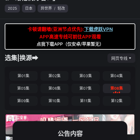
2025
日本
异世界
/
轻改
卡顿请翻墙(亚洲节点优先):
下载虎跃VPN
APP高速专线可前往APP观看
点我下载APP（仅安卓/苹果暂无）
选集|换源➡
网页专线
第01集
第02集
第03集
第04集
第05集
第06集
第07集
第08集
第09集
第10集
第11集
第12集
公告内容