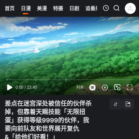
0
首页
日漫
美漫
特摄
日剧
追番周表
今日更新
我的观影记录
差点在迷宫深处被信任的伙伴杀掉，但靠着天赐技能「无限扭蛋」获得等级9999的伙伴，我要向前队友和世界展开复仇&「给他们好看！」
第09集
清空
差点在迷宫深处被信任的伙伴杀
掉，但靠着天赐技能「无限扭
蛋」获得等级9999的伙伴，我
要向前队友和世界展开复仇
&「给他们好看！」