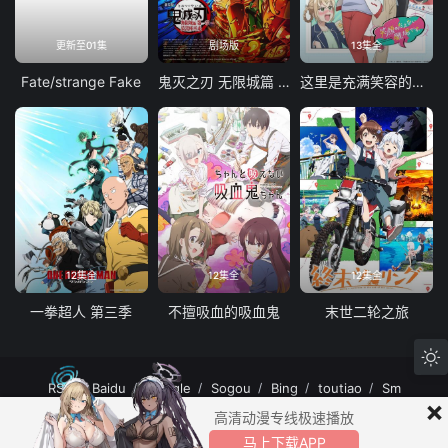
更新至01集
剧场版
13集全
Fate/strange Fake
鬼灭之刃 无限城篇 第一章 猗窝座再袭
这里是充满笑容的职场。
12集全
12集全
12集全
一拳超人 第三季
不擅吸血的吸血鬼
末世二轮之旅
RSS
Baidu
Google
Sogou
Bing
toutiao
Sm
×
MuteFun动漫网站-无声乐趣-(゜-゜)つロ 干杯~MuteFun动漫网站所有内容均来
高清动漫专线极速播放
自互联网分享站点所提供的公开引用资源，未提供资源上传、存储服务。
马上下载APP