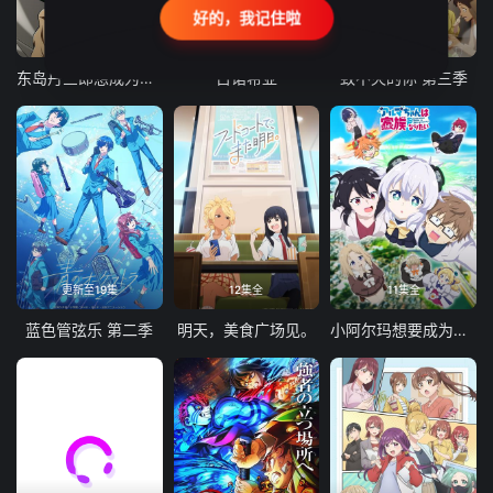
好的，我记住啦
24集全
更新至21集
更新至18集
东岛丹三郎想成为假面骑士
古诺希亚
致不灭的你 第三季
更新至19集
12集全
11集全
蓝色管弦乐 第二季
明天，美食广场见。
小阿尔玛想要成为家人