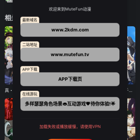
欢迎来到MuteFun动漫
相关推荐
最新域名
www.2kdm.com
二站地址
www.mutefun.tv
APP下载
APP下载页
12集全
12集全
13集全
真・进化果 实不知不觉踏上胜利的人生
东京猫猫 NEW～♡
弹珠汽水瓶里的千岁同学
在线游玩
多样瑟瑟角色场景👄互动游戏💗待你体验!🌟
加载失败或播放缓慢，请使用VPN