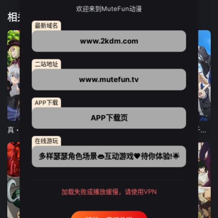
欢迎来到MuteFun动漫
相关推荐
最新域名
www.2kdm.com
二站地址
www.mutefun.tv
APP下载
12集全
12集全
13集全
APP下载页
真・进化果 实不知不觉踏上胜利的人生
东京猫猫 NEW～♡
弹珠汽水瓶里的千岁同学
在线游玩
多样瑟瑟角色场景👄互动游戏💗待你体验!🌟
加载失败或播放缓慢，请使用VPN