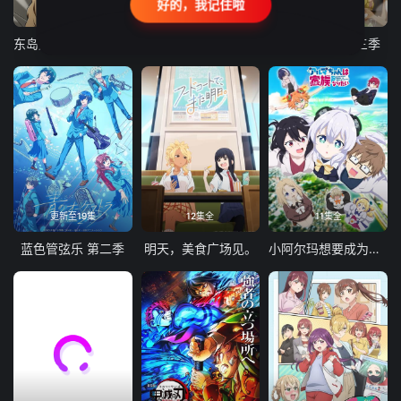
好的，我记住啦
24集全
更新至21集
更新至18集
东岛丹三郎想成为假面骑士
古诺希亚
致不灭的你 第三季
更新至19集
12集全
11集全
蓝色管弦乐 第二季
明天，美食广场见。
小阿尔玛想要成为家人