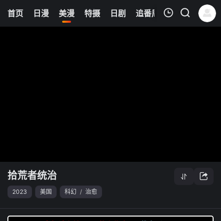
6
首页
日漫
美漫
特摄
日剧
追番周表
今日更新
我的观影记录
拾荒者统治
清空
拾荒者统治
2023
美国
科幻
/
治愈