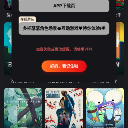
10集全
9集全
10集全
APP下载页
瑞克和莫蒂 第八季
爱、死亡和机器人 第三季
瑞克和莫蒂 第七季
在线游玩
多样瑟瑟角色场景👄互动游戏💗待你体验!🌟
加载失败或播放缓慢，请使用VPN
好的，我记住啦
8集全
10集全
8集全
万神殿 第二季
天堂镇警局 第四季
万神殿 第一季