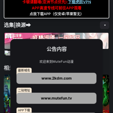
卡顿请翻墙(亚洲节点优先):
下载虎跃VPN
APP高速专线可前往APP观看
点我下载APP（仅安卓/苹果暂无）
选集|换源➡
公告内容
欢迎来到MuteFun动漫
相关推荐
最新域名
www.2kdm.com
二站地址
www.mutefun.tv
APP下载