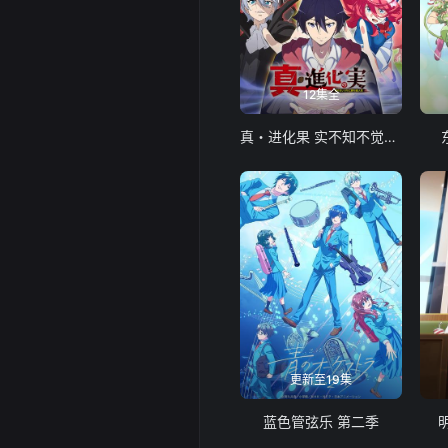
12集全
真・进化果 实不知不觉踏上胜利的人生
更新至19集
蓝色管弦乐 第二季