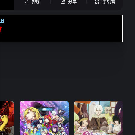
排序
分享
手机看
N
看