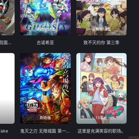
更新至21集
更新至18集
东岛丹三郎想成为假面骑士
古诺希亚
致不灭的你 第三季
剧场版
13集全
Fake
鬼灭之刃 无限城篇 第一章 猗窝座再袭
这里是充满笑容的职场。