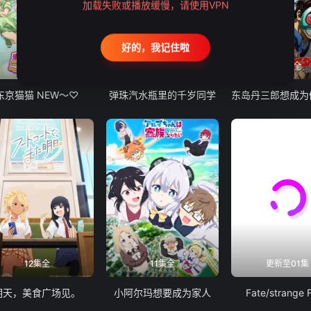
加载失败或播放缓慢，请使用VPN
好的，我记住啦
12集全
13集全
24集全
东京猫猫 NEW～♡
弹珠汽水瓶里的千岁同学
12集全
11集全
更新至01集
明天，美食广场见。
小阿尔玛想要成为家人
Fate/strange 