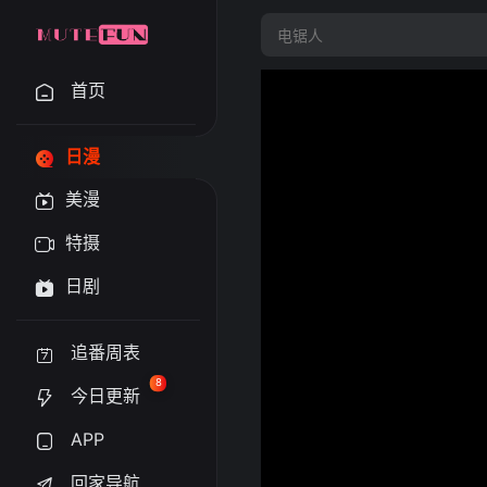
首页
日漫
美漫
特摄
日剧
追番周表
8
今日更新
APP
回家导航