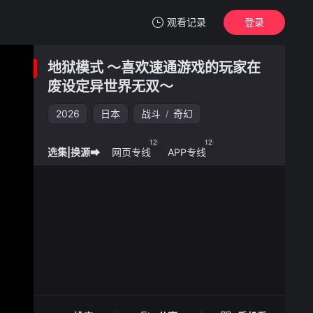
观看记录
登录
我的观影记录
地狱模式 ～喜欢速通游戏的玩家在
地狱模式 ～喜欢速通游戏的玩家在废设定异世界无双～
废设定异世界无双～
2026
清空
日本
战斗
奇幻
/
12
12
选集|换源➡
网页专线
APP专线
地狱模式 ～喜欢速通游戏的玩家在废设定异
世界无双～ -
手机扫一扫继续看