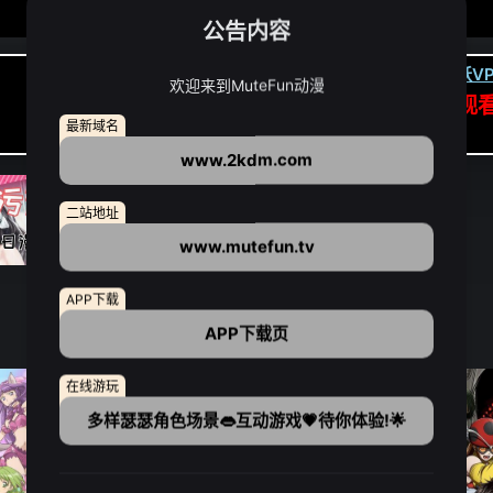
公告内容
卡顿请翻墙(亚洲节点优先):
下载虎跃VP
欢迎来到MuteFun动漫
APP高速专线可前往APP观
最新域名
点我下载APP（仅安卓/苹果暂无）
www.2kdm.com
二站地址
www.mutefun.tv
APP下载
APP下载页
在线游玩
多样瑟瑟角色场景👄互动游戏💗待你体验!🌟