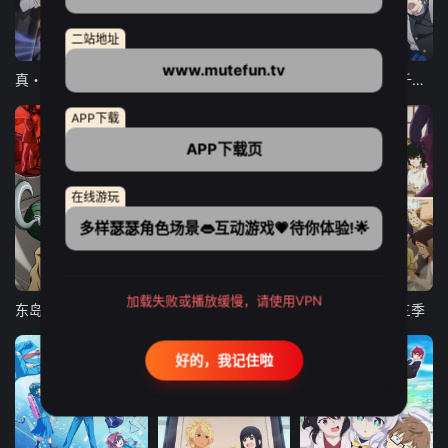
二站地址
12集全
12集全
13集全
www.mutefun.tv
真・进化果 实不知不觉踏上胜利的人生
东京猫猫 NEW～♡
弹珠汽水瓶里的千岁同学
APP下载
APP下载页
在线游玩
多样瑟瑟角色场景👄互动游戏💗待你体验!🌟
24集全
更新至21集
更新至18集
加载失败或播放缓慢，请使用VPN
东岛丹三郎想成为假面骑士
古诺希亚
致不灭的你 第三季
好的，我记住啦