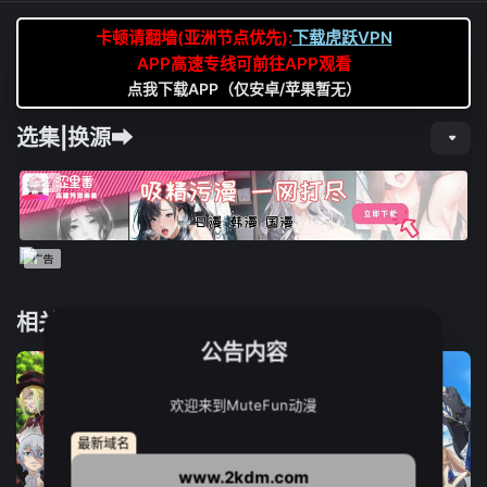
卡顿请翻墙(亚洲节点优先):
下载虎跃VPN
APP高速专线可前往APP观看
点我下载APP（仅安卓/苹果暂无）
选集|换源➡
相关推荐
公告内容
欢迎来到MuteFun动漫
最新域名
www.2kdm.com