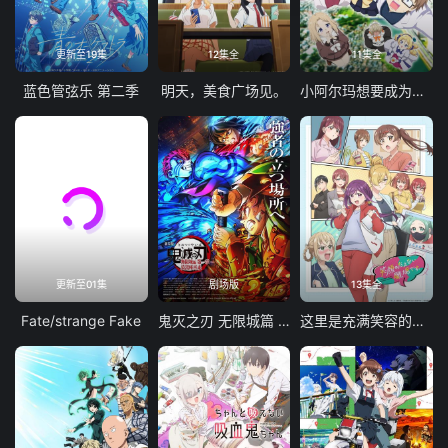
更新至19集
12集全
11集全
蓝色管弦乐 第二季
明天，美食广场见。
小阿尔玛想要成为家人
更新至01集
剧场版
13集全
Fate/strange Fake
鬼灭之刃 无限城篇 第一章 猗窝座再袭
这里是充满笑容的职场。