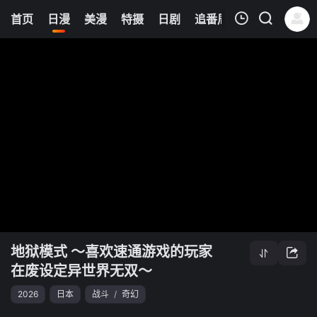
0
首页
日漫
美漫
特摄
日剧
追番周表
今日更新
我的观影记录
地狱模式 ～喜欢速通游戏的玩家在废设定异世界无双～
清空
地狱模式 ～喜欢速通游戏的玩家
在废设定异世界无双～
2026
日本
战斗
/
奇幻