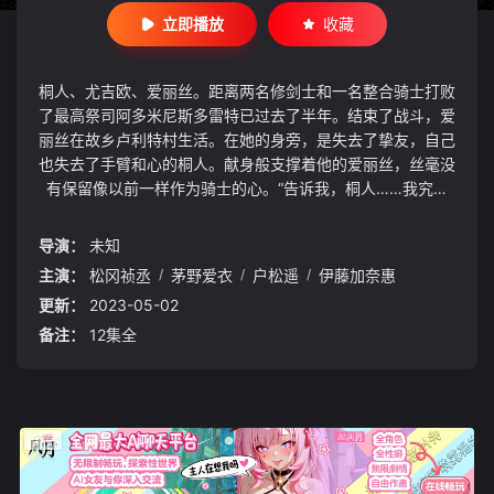
立即播放
收藏
桐人、尤吉欧、爱丽丝。距离两名修剑士和一名整合骑士打败
了最高祭司阿多米尼斯多雷特已过去了半年。结束了战斗，爱
丽丝在故乡卢利特村生活。在她的身旁，是失去了挚友，自己
也失去了手臂和心的桐人。献身般支撑着他的爱丽丝，丝毫没
有保留像以前一样作为骑士的心。“告诉我，桐人……我究竟
该怎么办？”然而，通往将 Underworld 全境引向悲剧的“最终
压力测试”的倒计时，却毫不留情地推进着。仿佛与之相呼应
导演：
未知
一般，在“黑暗领域”的深处，暗黑神贝库达复活了。他率领暗
主演：
松冈祯丞
/
茅野爱衣
/
户松遥
/
伊藤加奈惠
黑帝国的军队，为了得到“光之巫女”，开始向“人界”进攻。指
更新：
2023-05-02
挥“人界”军队的贝尔库利等人，决心与“黑暗领域”的军队展开
前所未有的大战。但在他们身旁，并没有发现爱丽丝，以及拯
备注：
12集全
救了“人界”的两位英雄的身影。《刀剑神域》系列最长、拥有
最华丽战斗的“Alicization”篇，其最终章终于揭幕！