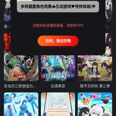
多样瑟瑟角色场景👄互动游戏💗待你体验!🌟
12集全
12集全
13集全
加载失败或播放缓慢，请使用VPN
真・进化果 实不知不觉踏上胜利的人生
东京猫猫 NEW～♡
弹珠汽水瓶里的千岁同学
好的，我记住啦
24集全
更新至21集
更新至18集
东岛丹三郎想成为假面骑士
古诺希亚
致不灭的你 第三季