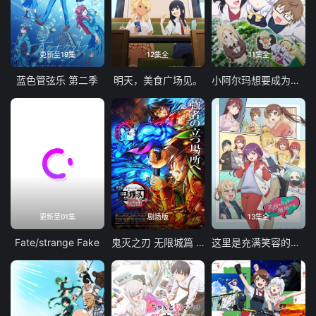
更新至19集
12集全
11集全
蓝色管弦乐 第二季
明天，美食广场见。
小阿尔玛想要成为家人
更新至01集
剧场版
13集全
Fate/strange Fake
鬼灭之刃 无限城篇 第一章 猗窝座再袭
这里是充满笑容的职场。