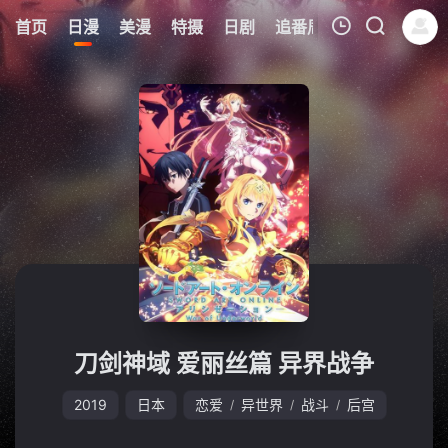
0
首页
日漫
美漫
特摄
日剧
追番周表
今日更新
我的观影记录
暂无观看影片的记录
刀剑神域 爱丽丝篇 异界战争
2019
日本
恋爱
异世界
战斗
后宫
/
/
/