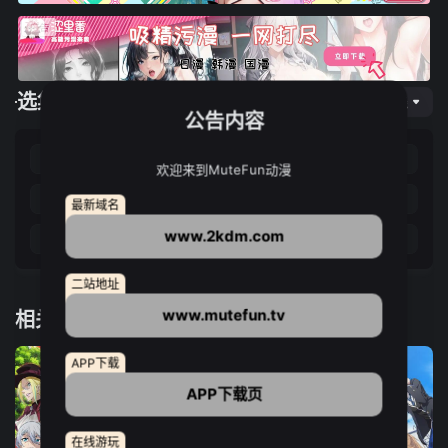
选集播放
网页专线
公告内容
第01集
第02集
第03集
第04集
欢迎来到MuteFun动漫
第05集
第06集
第07集
第08集
最新域名
www.2kdm.com
第09集
第10集
第11集
第12集
二站地址
www.mutefun.tv
相关推荐
APP下载
APP下载页
在线游玩